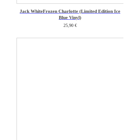
Jack White
Frozen Charlotte (Limited Edition Ice
Blue Vinyl)
25,90
€