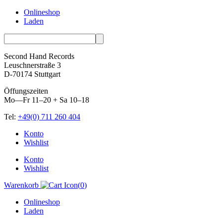
Onlineshop
Laden
Second Hand Records
Leuschnerstraße 3
D-70174 Stuttgart
Öffungszeiten
Mo—Fr 11–20 + Sa 10–18
Tel:
+49(0) 711 260 404
Skip
Konto
to
Wishlist
content
Konto
Wishlist
Warenkorb
(
0
)
Onlineshop
Laden