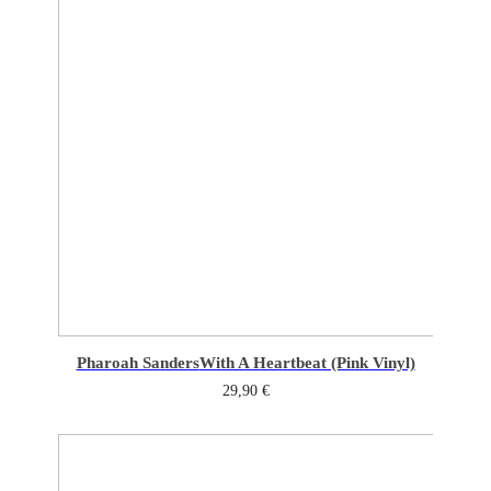
Pharoah Sanders
With A Heartbeat (Pink Vinyl)
29,90
€