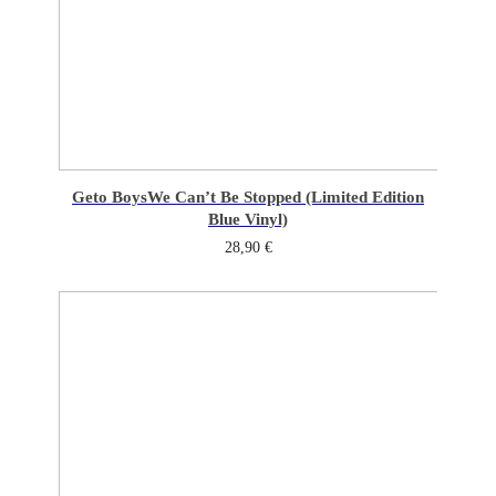
Geto Boys
We Can’t Be Stopped (Limited Edition
Blue Vinyl)
28,90
€