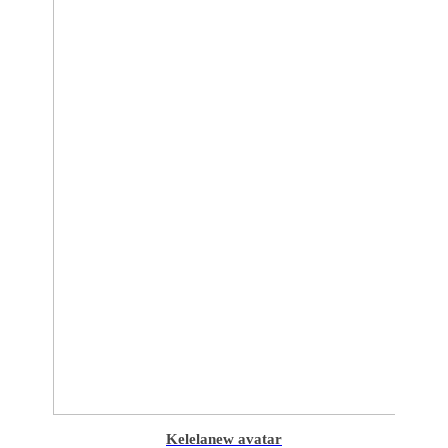
Kelela
new avatar