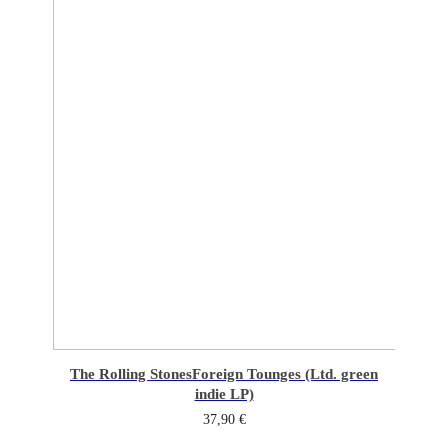
The Rolling Stones
Foreign Tounges (Ltd. green
indie LP)
37,90
€