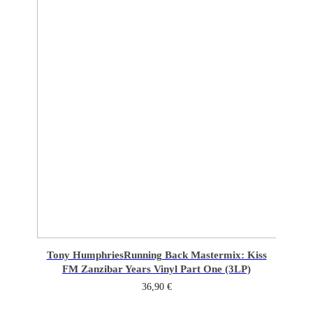
Tony Humphries
Running Back Mastermix: Kiss
FM Zanzibar Years Vinyl Part One (3LP)
36,90
€