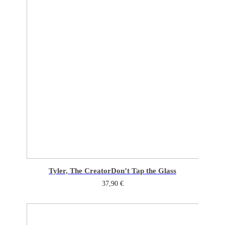
Tyler, The Creator
Don’t Tap the Glass
37,90
€