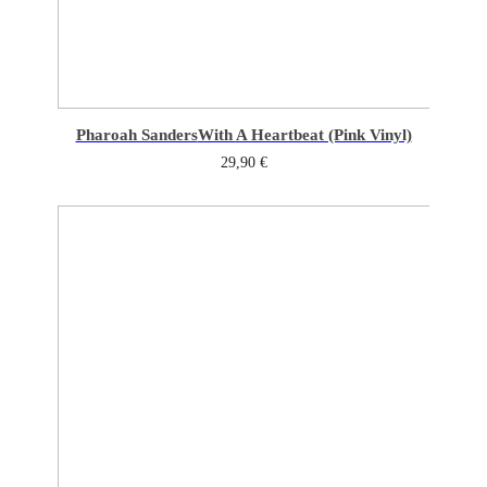
Pharoah Sanders
With A Heartbeat (Pink Vinyl)
29,90
€