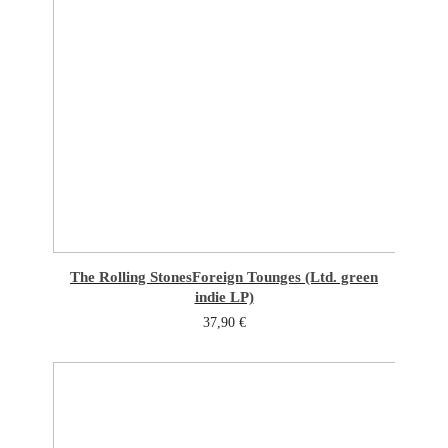
The Rolling Stones
Foreign Tounges (Ltd. green
indie LP)
37,90
€