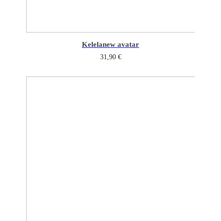
Kelela
new avatar
31,90
€