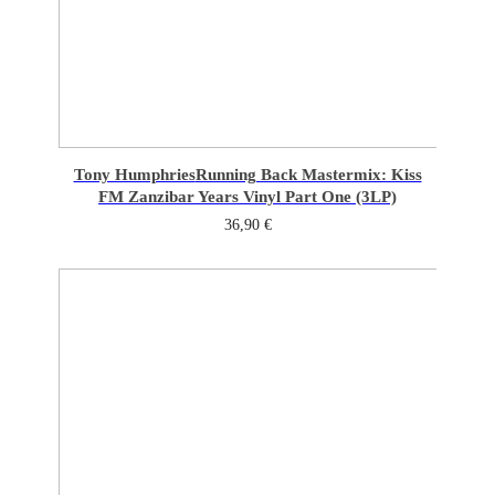
Tony Humphries
Running Back Mastermix: Kiss
FM Zanzibar Years Vinyl Part One (3LP)
36,90
€