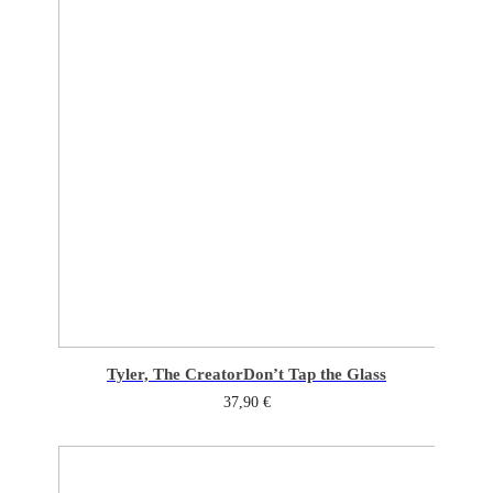
Tyler, The Creator
Don’t Tap the Glass
37,90
€