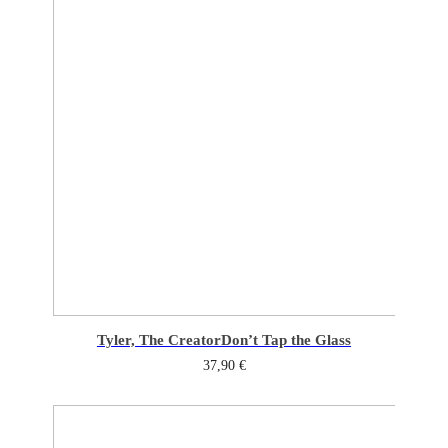
Tyler, The Creator
Don’t Tap the Glass
37,90
€