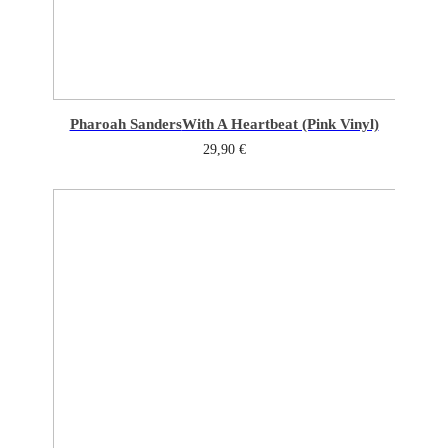
Pharoah Sanders
With A Heartbeat (Pink Vinyl)
29,90
€