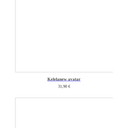
Kelela
new avatar
31,90
€