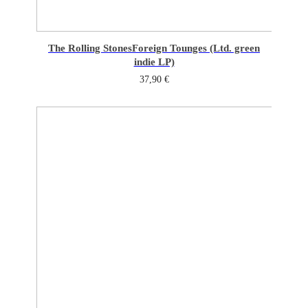
The Rolling Stones
Foreign Tounges (Ltd. green
indie LP)
37,90
€