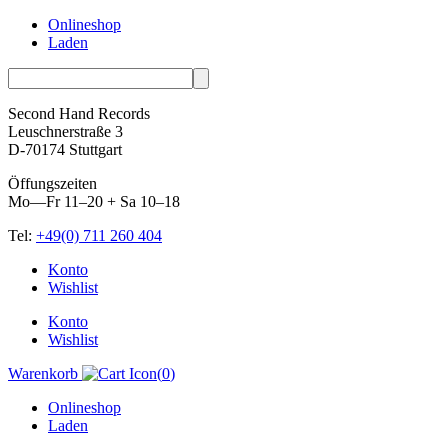
Onlineshop
Laden
Second Hand Records
Leuschnerstraße 3
D-70174 Stuttgart
Öffungszeiten
Mo—Fr 11–20 + Sa 10–18
Tel:
+49(0) 711 260 404
Skip
Konto
to
Wishlist
content
Konto
Wishlist
Warenkorb
(
0
)
Onlineshop
Laden