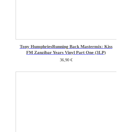
Tony Humphries
Running Back Mastermix: Kiss
FM Zanzibar Years Vinyl Part One (3LP)
36,90
€