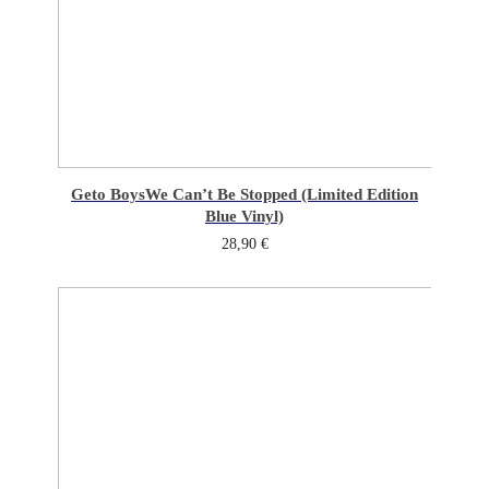
Geto Boys
We Can’t Be Stopped (Limited Edition
Blue Vinyl)
28,90
€