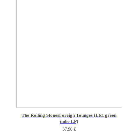
The Rolling Stones
Foreign Tounges (Ltd. green
indie LP)
37,90
€