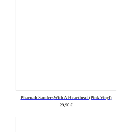
Pharoah Sanders
With A Heartbeat (Pink Vinyl)
29,90
€