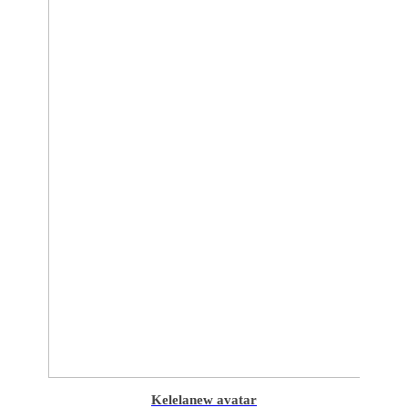
Kelela
new avatar