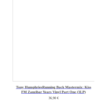
Tony Humphries
Running Back Mastermix: Kiss
FM Zanzibar Years Vinyl Part One (3LP)
36,90
€