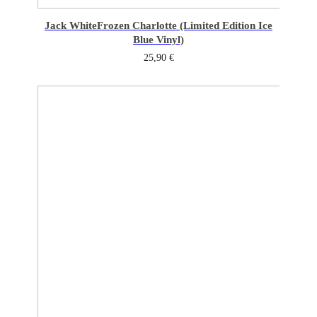
Jack White
Frozen Charlotte (Limited Edition Ice
Blue Vinyl)
25,90
€