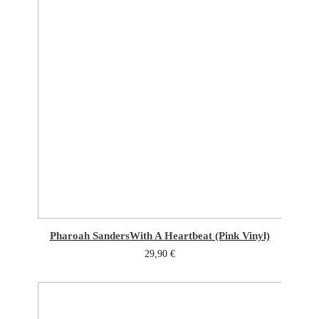
Pharoah Sanders
With A Heartbeat (Pink Vinyl)
29,90
€