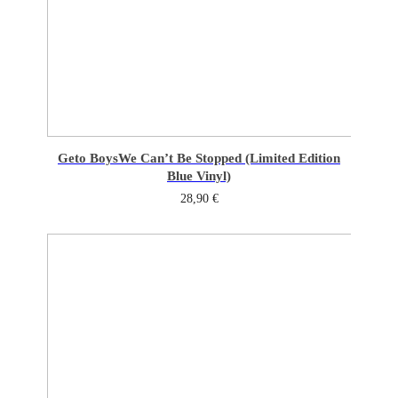
Geto Boys
We Can’t Be Stopped (Limited Edition
Blue Vinyl)
28,90
€