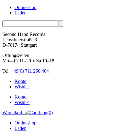
Onlineshop
Laden
Second Hand Records
Leuschnerstraße 3
D-70174 Stuttgart
Öffungszeiten
Mo—Fr 11–20 + Sa 10–18
Tel:
+49(0) 711 260 404
Skip
Konto
to
Wishlist
content
Konto
Wishlist
Warenkorb
(
0
)
Onlineshop
Laden