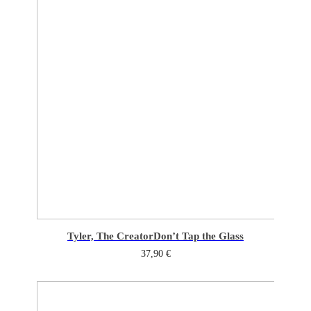
Tyler, The Creator
Don’t Tap the Glass
37,90
€