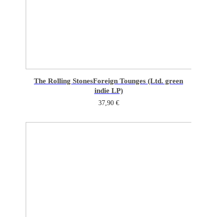
The Rolling Stones
Foreign Tounges (Ltd. green
indie LP)
37,90
€