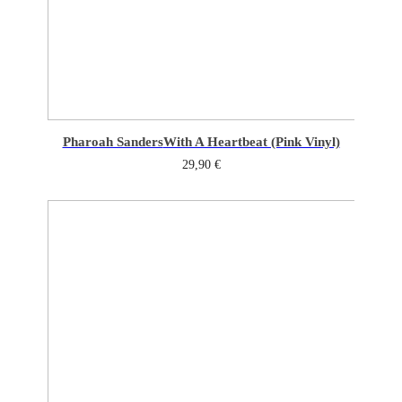
Pharoah Sanders
With A Heartbeat (Pink Vinyl)
29,90
€