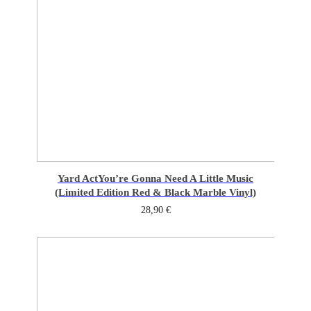
Yard Act
You’re Gonna Need A Little Music
(Limited Edition Red & Black Marble Vinyl)
28,90
€