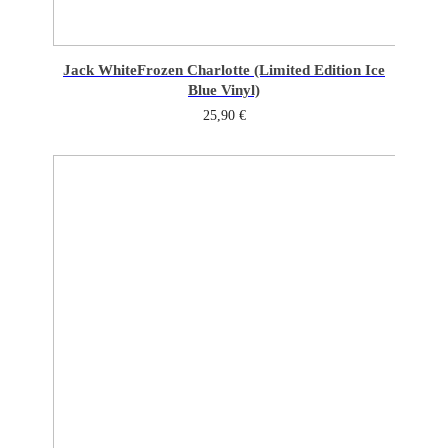
Jack White
Frozen Charlotte (Limited Edition Ice
Blue Vinyl)
25,90
€