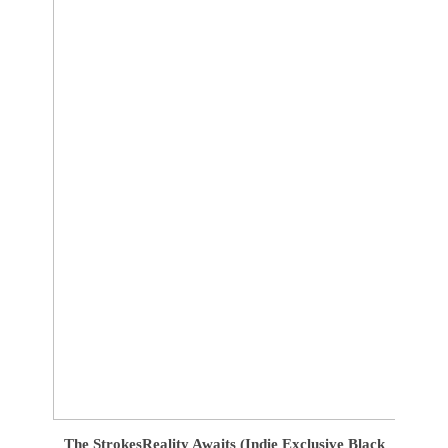
The Strokes
Reality Awaits (Indie Exclusive Black