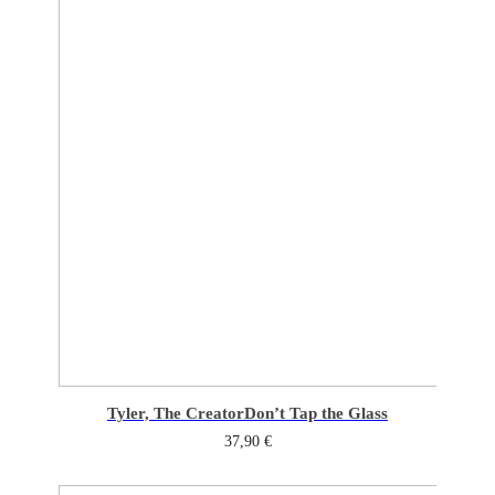
Tyler, The Creator
Don’t Tap the Glass
37,90
€