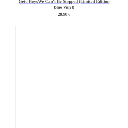
Geto Boys
We Can’t Be Stopped (Limited Edition
Blue Vinyl)
28,90
€