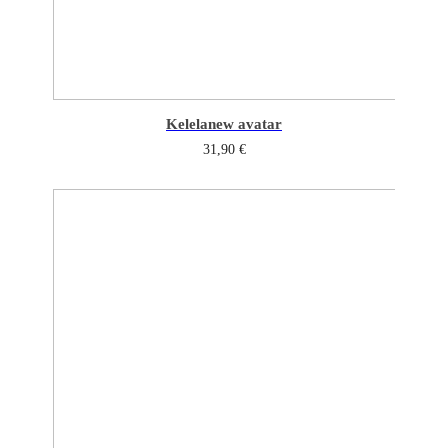
Kelela
new avatar
31,90
€