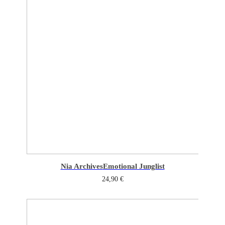
Nia Archives
Emotional Junglist
24,90
€