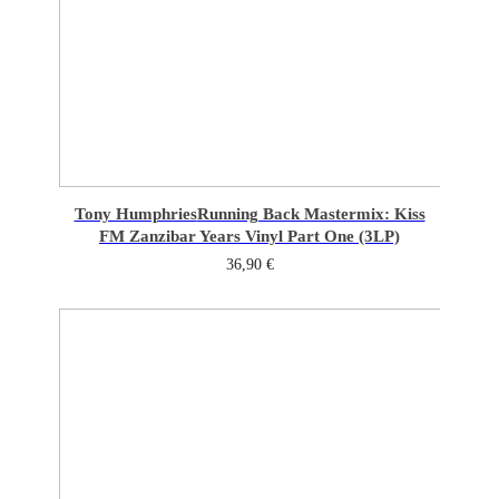
Tony Humphries
Running Back Mastermix: Kiss
FM Zanzibar Years Vinyl Part One (3LP)
36,90
€