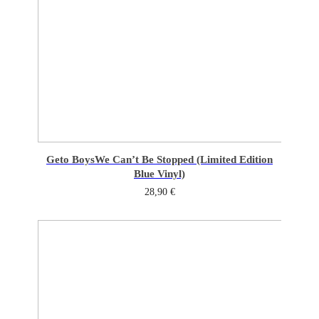
Geto Boys
We Can’t Be Stopped (Limited Edition
Blue Vinyl)
28,90
€