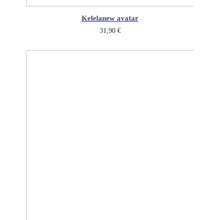
Kelela
new avatar
31,90
€