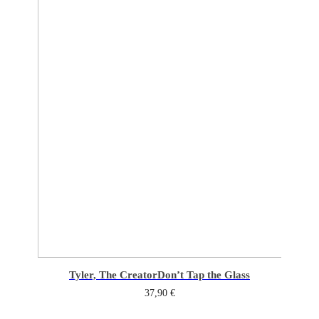
Tyler, The Creator
Don’t Tap the Glass
37,90
€