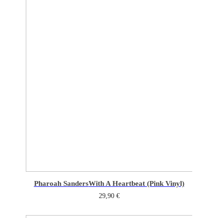
Pharoah Sanders
With A Heartbeat (Pink Vinyl)
29,90
€