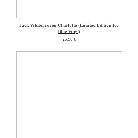
Jack White
Frozen Charlotte (Limited Edition Ice
Blue Vinyl)
25,90
€