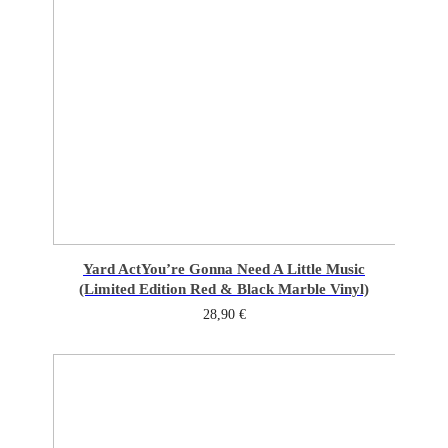
Yard Act
You’re Gonna Need A Little Music
(Limited Edition Red & Black Marble Vinyl)
28,90
€