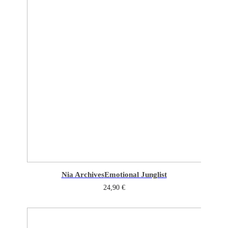
Nia Archives
Emotional Junglist
24,90
€