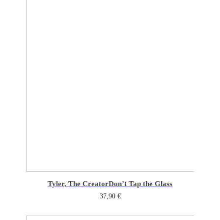
Tyler, The Creator
Don’t Tap the Glass
37,90
€