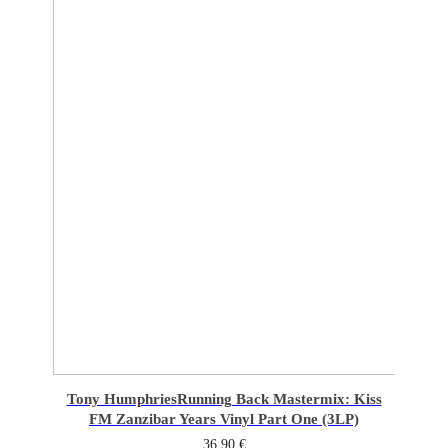
Tony Humphries
Running Back Mastermix: Kiss
FM Zanzibar Years Vinyl Part One (3LP)
36,90
€