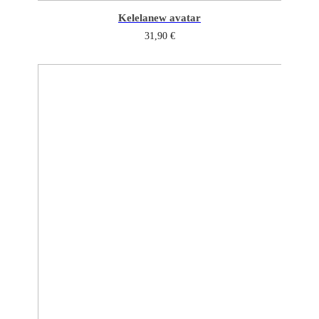
Kelela
new avatar
31,90
€