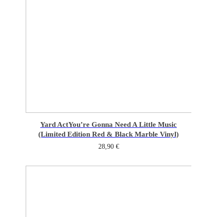
Yard Act
You’re Gonna Need A Little Music
(Limited Edition Red & Black Marble Vinyl)
28,90
€