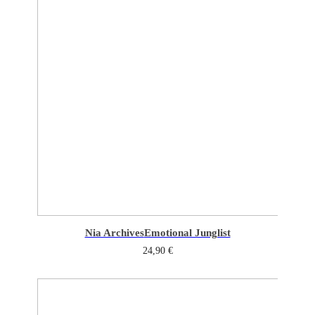
Nia Archives
Emotional Junglist
24,90
€