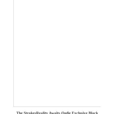
The Strokes
Reality Awaits (Indie Exclusive Black