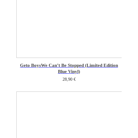
Geto Boys
We Can’t Be Stopped (Limited Edition
Blue Vinyl)
28,90
€