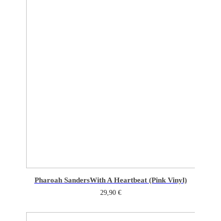
Pharoah Sanders
With A Heartbeat (Pink Vinyl)
29,90
€