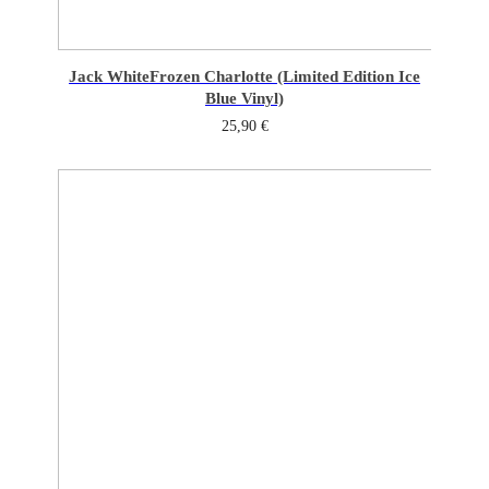
Jack White
Frozen Charlotte (Limited Edition Ice
Blue Vinyl)
25,90
€