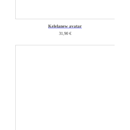
Kelela
new avatar
31,90
€