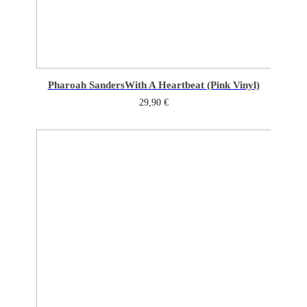
Pharoah Sanders
With A Heartbeat (Pink Vinyl)
29,90
€