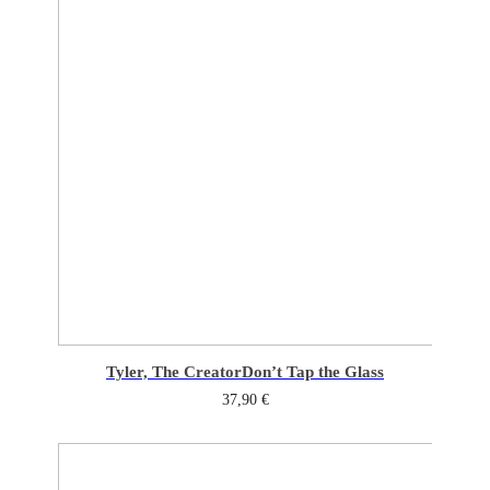
Tyler, The Creator
Don’t Tap the Glass
37,90
€