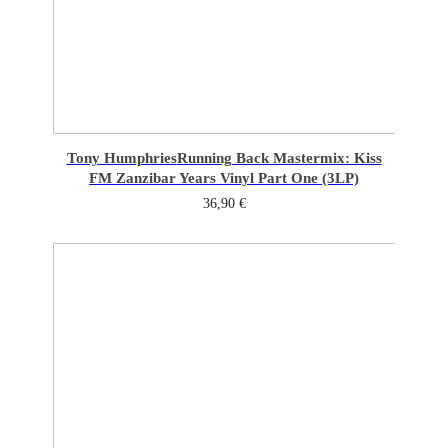
Tony Humphries
Running Back Mastermix: Kiss
FM Zanzibar Years Vinyl Part One (3LP)
36,90
€