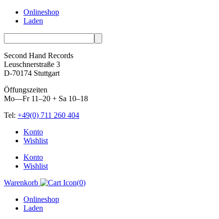
Onlineshop
Laden
Second Hand Records
Leuschnerstraße 3
D-70174 Stuttgart
Öffungszeiten
Mo—Fr 11–20 + Sa 10–18
Tel:
+49(0) 711 260 404
Skip
Konto
to
Wishlist
content
Konto
Wishlist
Warenkorb
(
0
)
Onlineshop
Laden