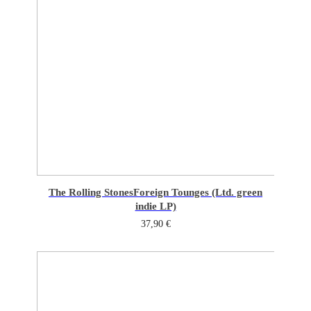
The Rolling Stones
Foreign Tounges (Ltd. green
indie LP)
37,90
€