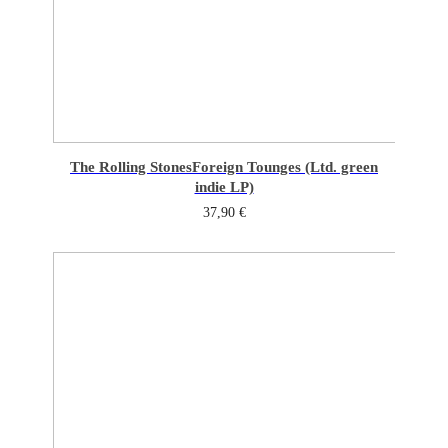
The Rolling Stones
Foreign Tounges (Ltd. green
indie LP)
37,90
€