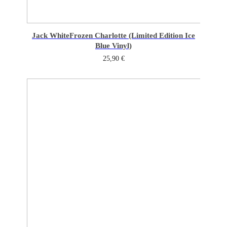
Jack White
Frozen Charlotte (Limited Edition Ice
Blue Vinyl)
25,90
€