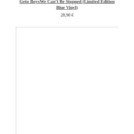
Geto Boys
We Can’t Be Stopped (Limited Edition
Blue Vinyl)
28,90
€