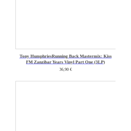
Tony Humphries
Running Back Mastermix: Kiss
FM Zanzibar Years Vinyl Part One (3LP)
36,90
€