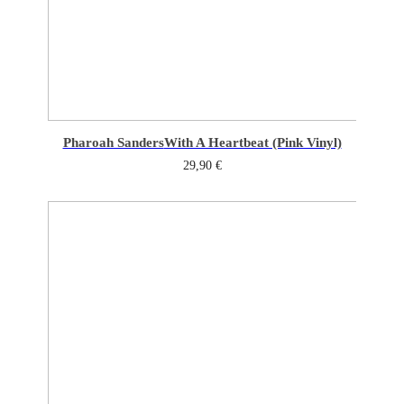
Pharoah Sanders
With A Heartbeat (Pink Vinyl)
29,90
€