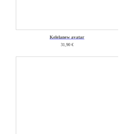
Kelela
new avatar
31,90
€