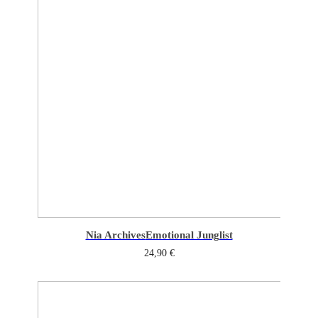
Nia Archives
Emotional Junglist
24,90
€