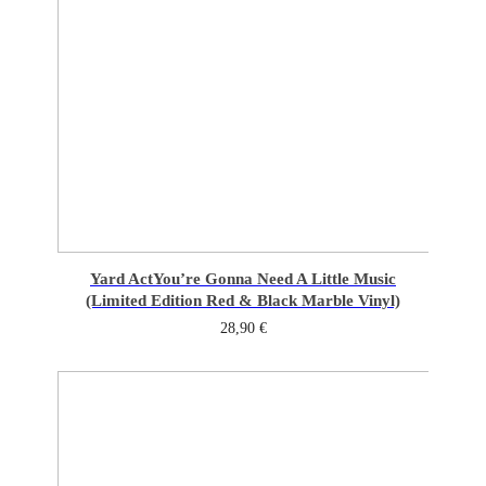
Yard Act
You’re Gonna Need A Little Music
(Limited Edition Red & Black Marble Vinyl)
28,90
€