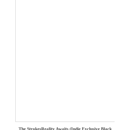
The Strokes
Reality Awaits (Indie Exclusive Black