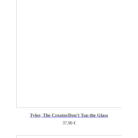
Tyler, The Creator
Don’t Tap the Glass
37,90
€