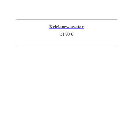
Kelela
new avatar
31,90
€