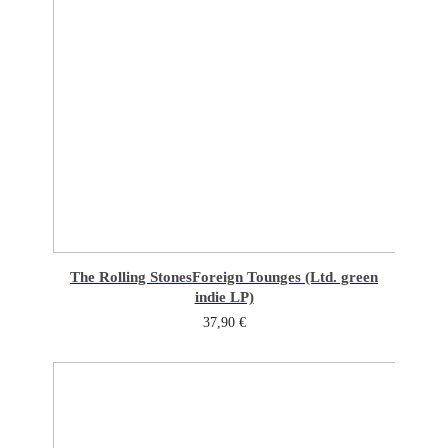
The Rolling Stones
Foreign Tounges (Ltd. green
indie LP)
37,90
€