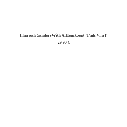
Pharoah Sanders
With A Heartbeat (Pink Vinyl)
29,90
€