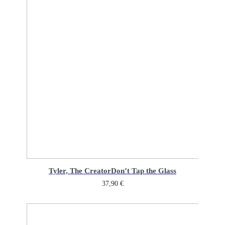
Tyler, The Creator
Don’t Tap the Glass
37,90
€