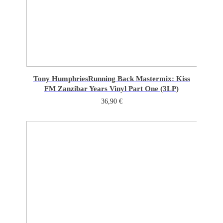
Tony Humphries
Running Back Mastermix: Kiss
FM Zanzibar Years Vinyl Part One (3LP)
36,90
€