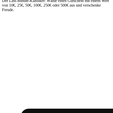
Der Last-Minute-Klassiker: Wähle einen Gutschein mit einem Wert
von 10€, 25€, 50€, 100€, 250€ oder 500€ aus und verschenke
Freude.