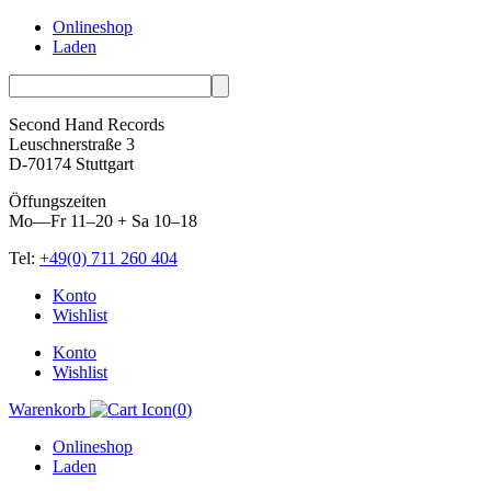
Onlineshop
Laden
Second Hand Records
Leuschnerstraße 3
D-70174 Stuttgart
Öffungszeiten
Mo—Fr 11–20 + Sa 10–18
Tel:
+49(0) 711 260 404
Skip
Konto
to
Wishlist
content
Konto
Wishlist
Warenkorb
(
0
)
Onlineshop
Laden