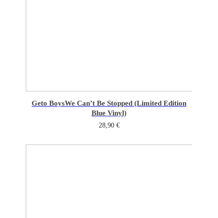
Geto Boys
We Can’t Be Stopped (Limited Edition
Blue Vinyl)
28,90
€