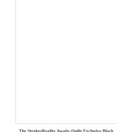
The Strokes
Reality Awaits (Indie Exclusive Black