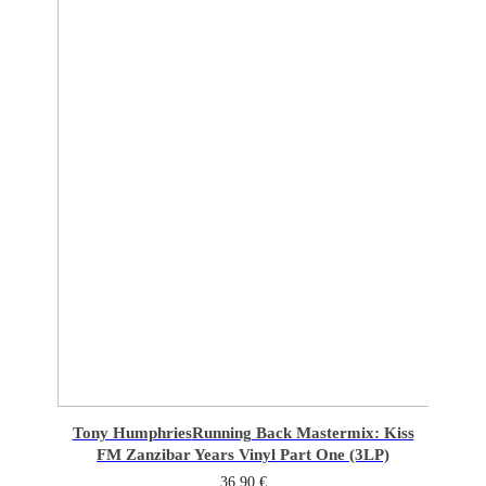
Tony Humphries
Running Back Mastermix: Kiss
FM Zanzibar Years Vinyl Part One (3LP)
36,90
€