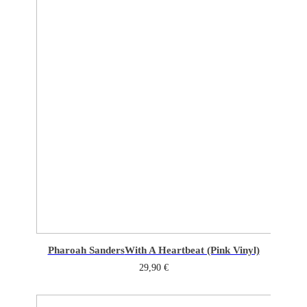
Pharoah Sanders
With A Heartbeat (Pink Vinyl)
29,90
€