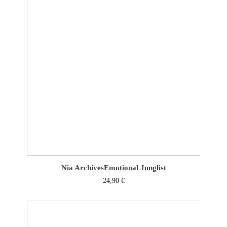
Nia Archives
Emotional Junglist
24,90
€