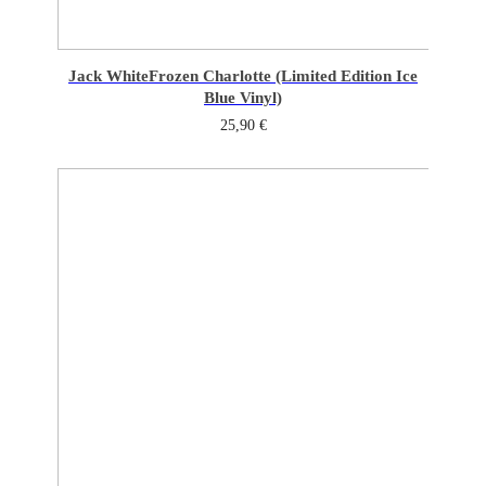
Jack White
Frozen Charlotte (Limited Edition Ice
Blue Vinyl)
25,90
€