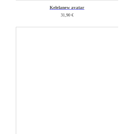
Kelela
new avatar
31,90
€