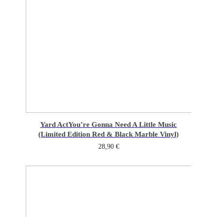
Yard Act
You’re Gonna Need A Little Music
(Limited Edition Red & Black Marble Vinyl)
28,90
€