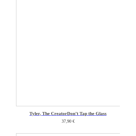
Tyler, The Creator
Don’t Tap the Glass
37,90
€