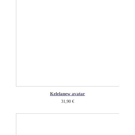
Kelela
new avatar
31,90
€