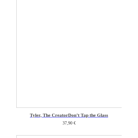
Tyler, The Creator
Don’t Tap the Glass
37,90
€