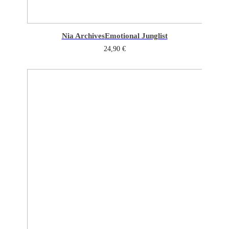
Nia Archives
Emotional Junglist
24,90
€