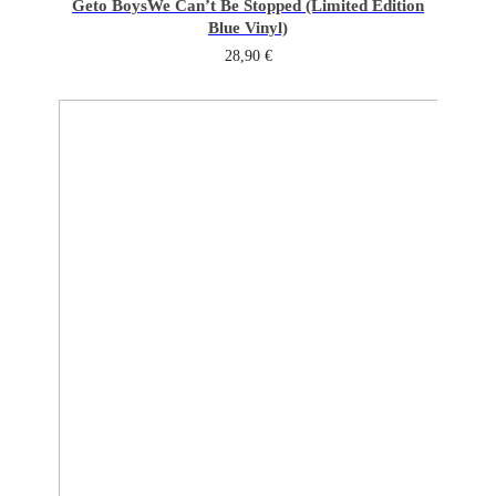
Geto Boys
We Can’t Be Stopped (Limited Edition
Blue Vinyl)
28,90
€