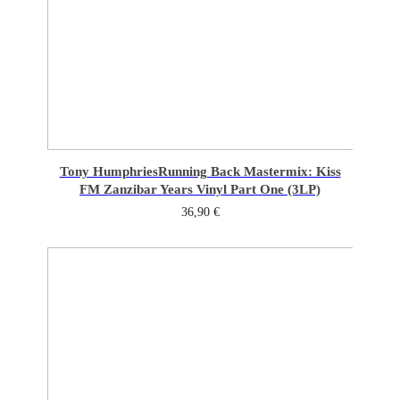
Tony Humphries
Running Back Mastermix: Kiss
FM Zanzibar Years Vinyl Part One (3LP)
36,90
€