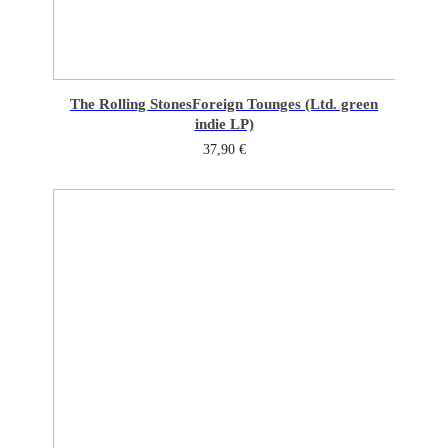
The Rolling Stones
Foreign Tounges (Ltd. green
indie LP)
37,90
€