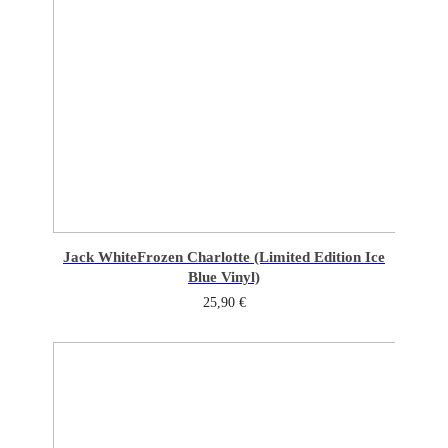
Jack White
Frozen Charlotte (Limited Edition Ice
Blue Vinyl)
25,90
€