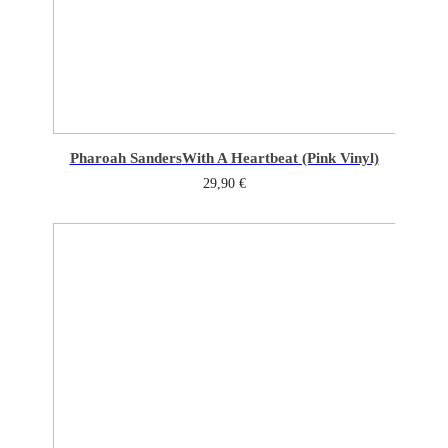
Pharoah Sanders
With A Heartbeat (Pink Vinyl)
29,90
€