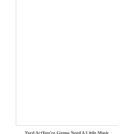
Yard Act
You’re Gonna Need A Little Music