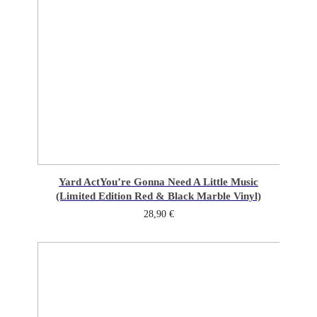
Yard Act
You’re Gonna Need A Little Music
(Limited Edition Red & Black Marble Vinyl)
28,90
€