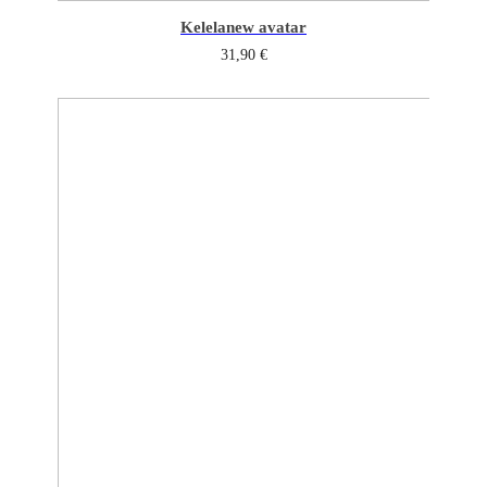
Kelela
new avatar
31,90
€