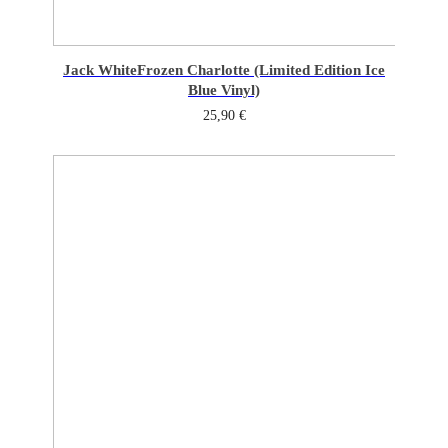
Jack White
Frozen Charlotte (Limited Edition Ice
Blue Vinyl)
25,90
€