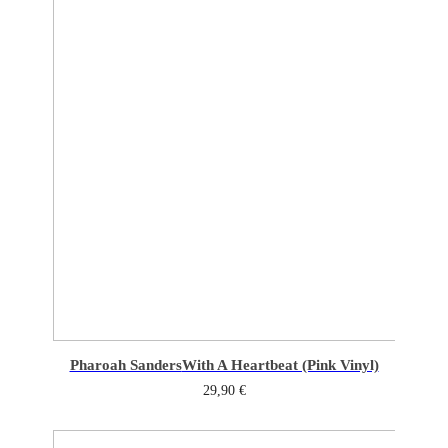
Pharoah Sanders
With A Heartbeat (Pink Vinyl)
29,90
€