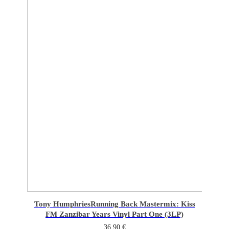
Tony Humphries
Running Back Mastermix: Kiss
FM Zanzibar Years Vinyl Part One (3LP)
36,90
€