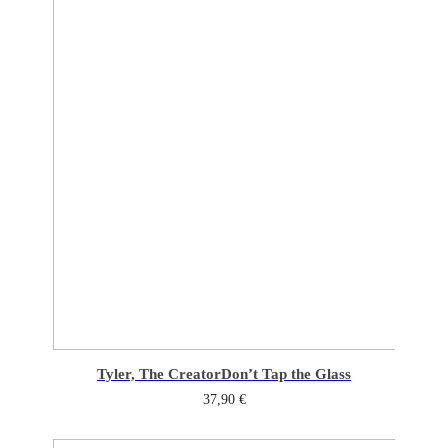
Tyler, The Creator
Don’t Tap the Glass
37,90
€