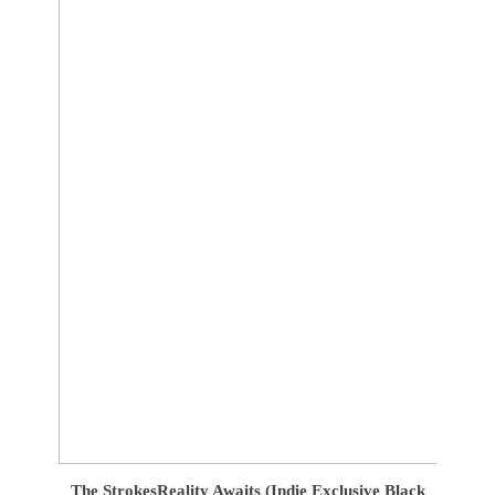
The Strokes
Reality Awaits (Indie Exclusive Black