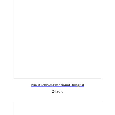
Nia Archives
Emotional Junglist
24,90
€