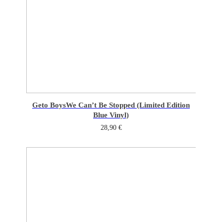
Geto Boys
We Can’t Be Stopped (Limited Edition
Blue Vinyl)
28,90
€