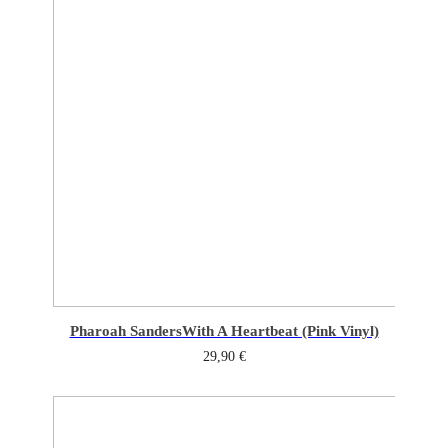
Pharoah Sanders
With A Heartbeat (Pink Vinyl)
29,90
€