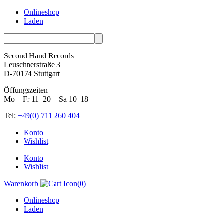
Onlineshop
Laden
Second Hand Records
Leuschnerstraße 3
D-70174 Stuttgart
Öffungszeiten
Mo—Fr 11–20 + Sa 10–18
Tel:
+49(0) 711 260 404
Skip
Konto
to
Wishlist
content
Konto
Wishlist
Warenkorb
(
0
)
Onlineshop
Laden