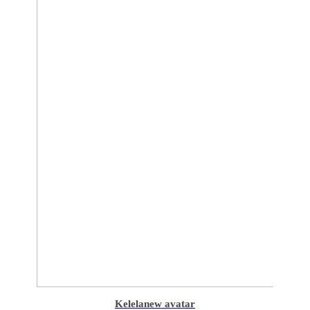
Kelela
new avatar