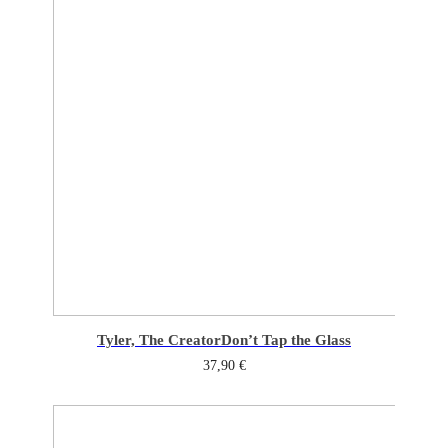
Tyler, The Creator
Don’t Tap the Glass
37,90
€