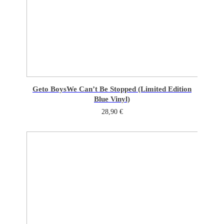
Geto Boys
We Can’t Be Stopped (Limited Edition
Blue Vinyl)
28,90
€