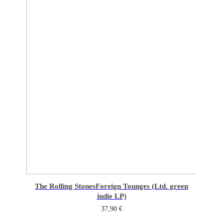
The Rolling Stones
Foreign Tounges (Ltd. green
indie LP)
37,90
€