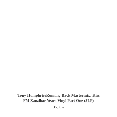
Tony Humphries
Running Back Mastermix: Kiss
FM Zanzibar Years Vinyl Part One (3LP)
36,90
€