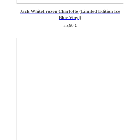
Jack White
Frozen Charlotte (Limited Edition Ice
Blue Vinyl)
25,90
€