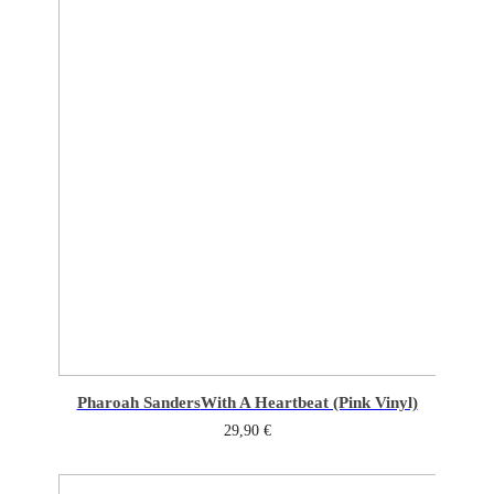
Pharoah Sanders
With A Heartbeat (Pink Vinyl)
29,90
€