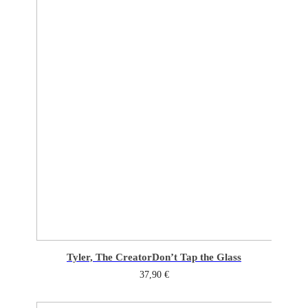
Tyler, The Creator
Don’t Tap the Glass
37,90
€