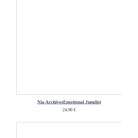
Nia Archives
Emotional Junglist
24,90
€