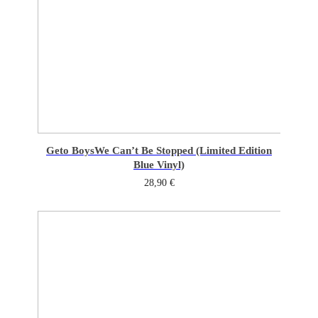
Geto Boys
We Can’t Be Stopped (Limited Edition
Blue Vinyl)
28,90
€