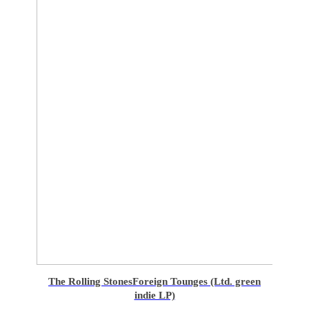
The Rolling Stones
Foreign Tounges (Ltd. green
indie LP)