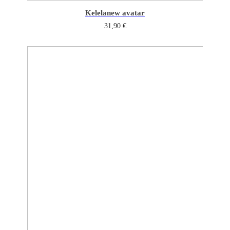
Kelela
new avatar
31,90
€