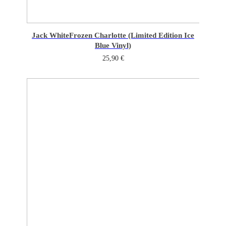
Jack White
Frozen Charlotte (Limited Edition Ice
Blue Vinyl)
25,90
€