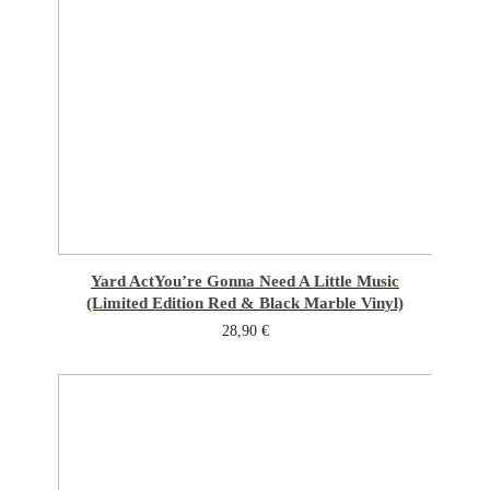
Yard Act
You’re Gonna Need A Little Music
(Limited Edition Red & Black Marble Vinyl)
28,90
€