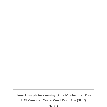
Tony Humphries
Running Back Mastermix: Kiss
FM Zanzibar Years Vinyl Part One (3LP)
36,90
€