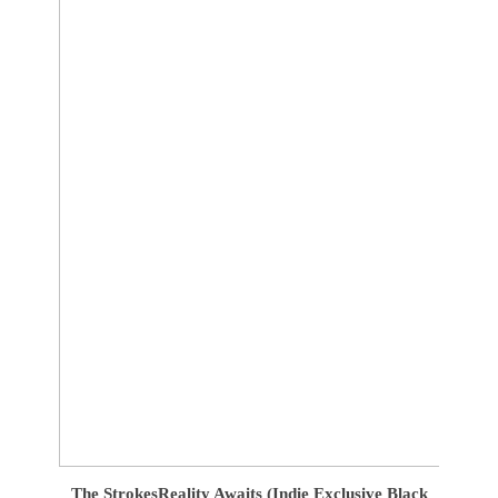
The Strokes
Reality Awaits (Indie Exclusive Black