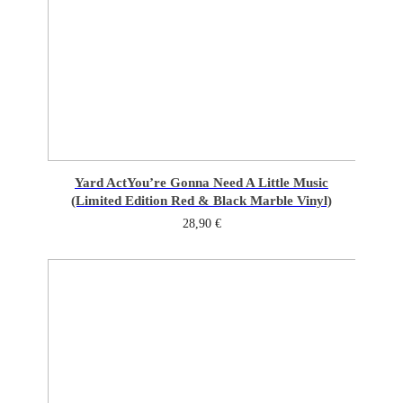
Yard Act
You’re Gonna Need A Little Music
(Limited Edition Red & Black Marble Vinyl)
28,90
€