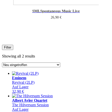
SML
Spontaneous Music Live
26,90
€
Filter
Sorted
Showing all 2 results
by
latest
Eminem
Revival (2LP)
Auf Lager
32,90
€
Albert Ayler Quartet
The Hilversum Session
Auf Lager