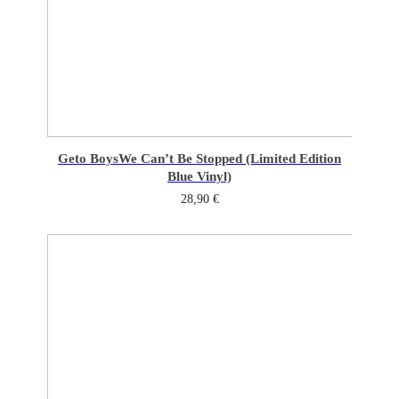
Geto Boys
We Can’t Be Stopped (Limited Edition
Blue Vinyl)
28,90
€