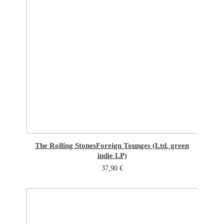
The Rolling Stones
Foreign Tounges (Ltd. green
indie LP)
37,90
€