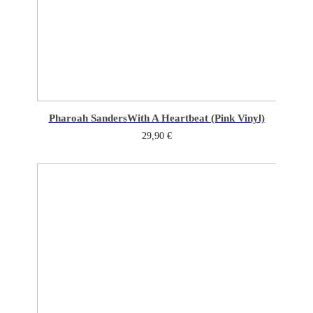
Pharoah Sanders
With A Heartbeat (Pink Vinyl)
29,90
€