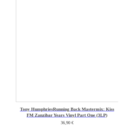
Tony Humphries
Running Back Mastermix: Kiss
FM Zanzibar Years Vinyl Part One (3LP)
36,90
€