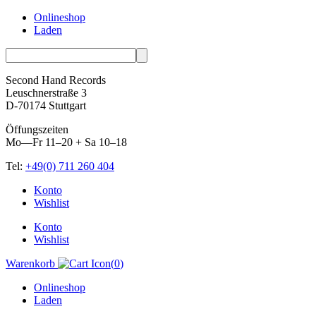
Onlineshop
Laden
Second Hand Records
Leuschnerstraße 3
D-70174 Stuttgart
Öffungszeiten
Mo—Fr 11–20 + Sa 10–18
Tel:
+49(0) 711 260 404
Skip
Konto
to
Wishlist
content
Konto
Wishlist
Warenkorb
(
0
)
Onlineshop
Laden