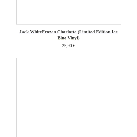
Jack White
Frozen Charlotte (Limited Edition Ice
Blue Vinyl)
25,90
€