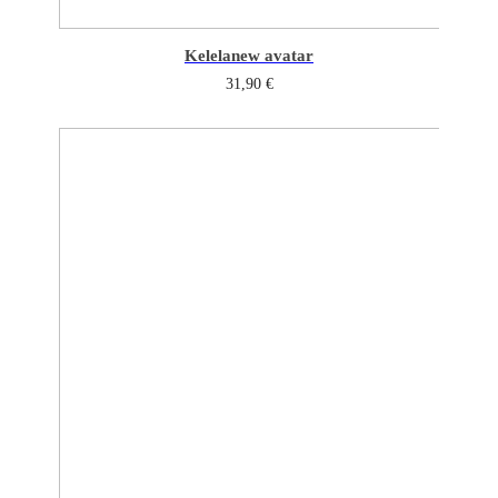
Kelela
new avatar
31,90
€