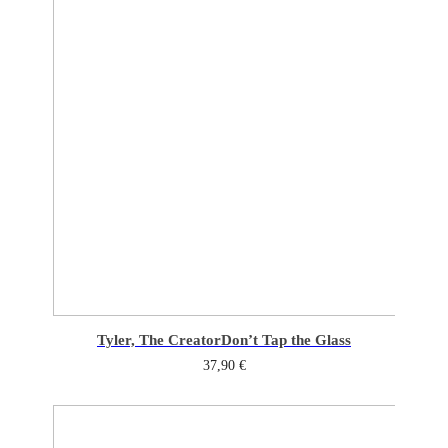
Tyler, The Creator
Don’t Tap the Glass
37,90
€