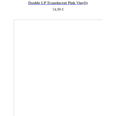
Double LP Translucent Pink Vinyl))
54,90
€