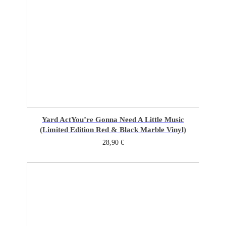
Yard Act
You’re Gonna Need A Little Music
(Limited Edition Red & Black Marble Vinyl)
28,90
€