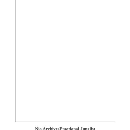
Nia Archives
Emotional Junglist