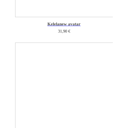
Kelela
new avatar
31,90
€