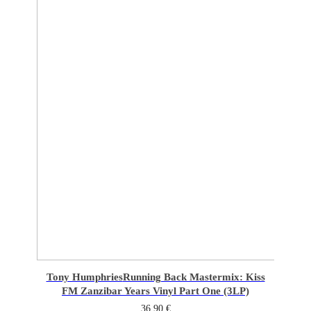
Tony Humphries
Running Back Mastermix: Kiss
FM Zanzibar Years Vinyl Part One (3LP)
36,90
€