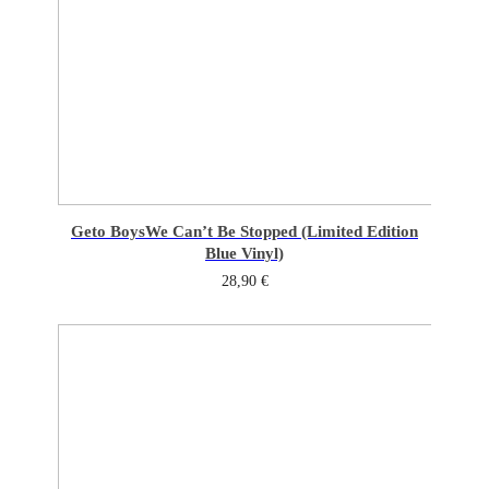
Geto Boys
We Can’t Be Stopped (Limited Edition
Blue Vinyl)
28,90
€