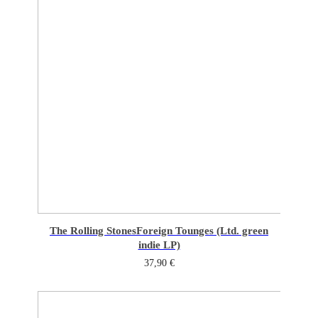
The Rolling Stones
Foreign Tounges (Ltd. green
indie LP)
37,90
€