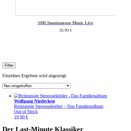
SML
Spontaneous Music Live
26,90
€
Filter
Einzelnes Ergebnis wird angezeigt
Wolfgang Niedecken
Reinrassije Stroossekööter – Das Familienalbum
Out of Stock
19,90
€
Der Last-Minute Klassiker