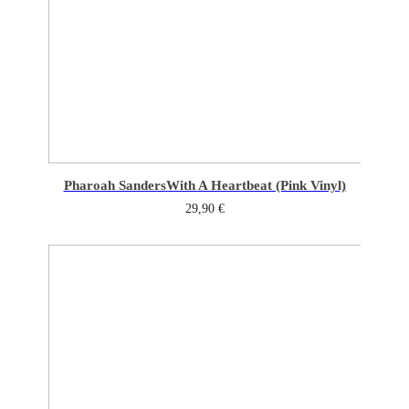
Pharoah Sanders
With A Heartbeat (Pink Vinyl)
29,90
€