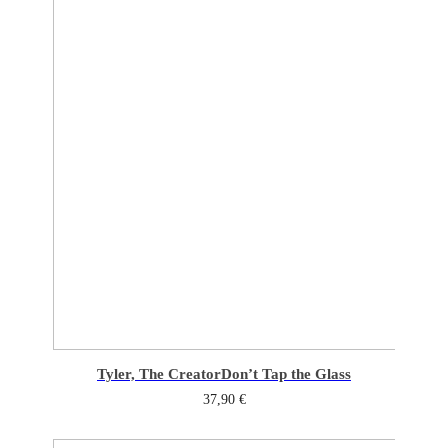
Tyler, The Creator
Don’t Tap the Glass
37,90
€