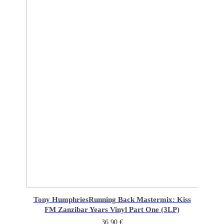
Tony Humphries
Running Back Mastermix: Kiss
FM Zanzibar Years Vinyl Part One (3LP)
36,90
€