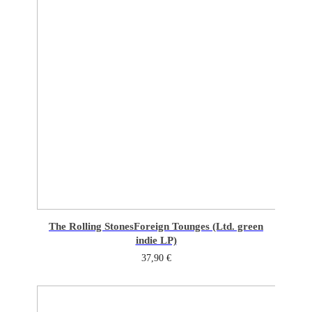
The Rolling Stones
Foreign Tounges (Ltd. green
indie LP)
37,90
€