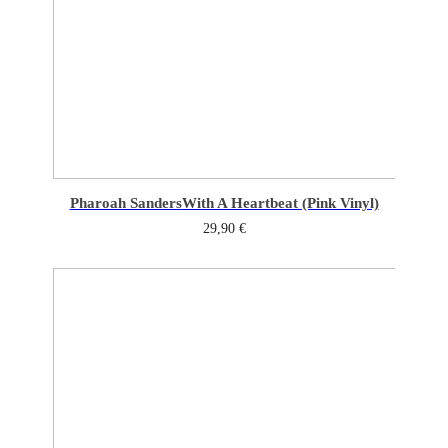
Pharoah Sanders
With A Heartbeat (Pink Vinyl)
29,90
€