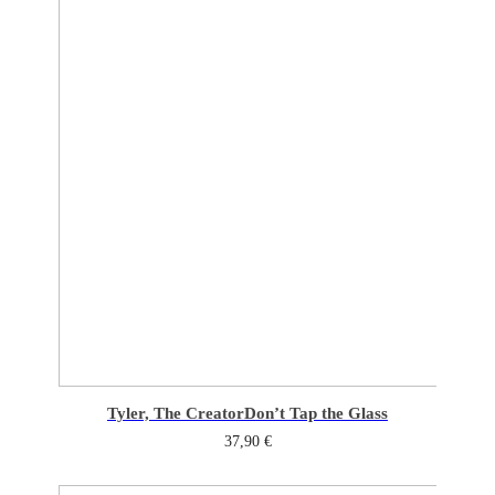
Tyler, The Creator
Don’t Tap the Glass
37,90
€