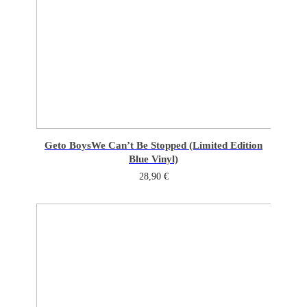
Geto Boys
We Can’t Be Stopped (Limited Edition
Blue Vinyl)
28,90
€