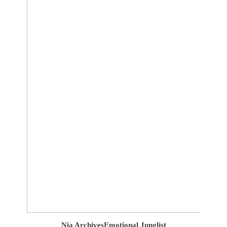
Nia Archives
Emotional Junglist