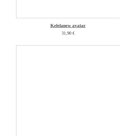
Kelela
new avatar
31,90
€