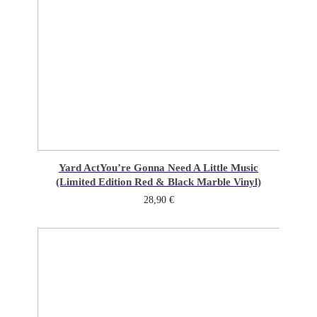
Yard Act
You’re Gonna Need A Little Music
(Limited Edition Red & Black Marble Vinyl)
28,90
€