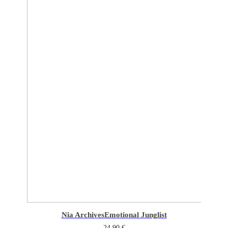
Nia Archives
Emotional Junglist
24,90
€