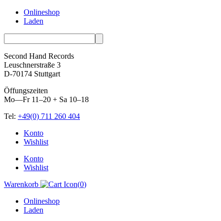
Onlineshop
Laden
Second Hand Records
Leuschnerstraße 3
D-70174 Stuttgart
Öffungszeiten
Mo—Fr 11–20 + Sa 10–18
Tel:
+49(0) 711 260 404
Skip
Konto
to
Wishlist
content
Konto
Wishlist
Warenkorb
(
0
)
Onlineshop
Laden