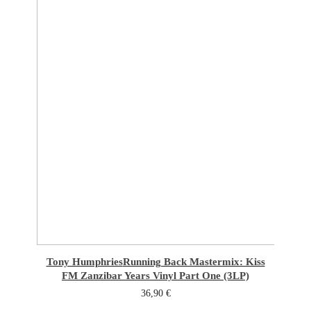
Tony Humphries
Running Back Mastermix: Kiss
FM Zanzibar Years Vinyl Part One (3LP)
36,90
€