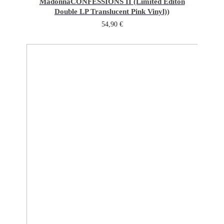
Madonna
CONFESSIONS II (Limited Editon
Double LP Translucent Pink Vinyl))
54,90
€