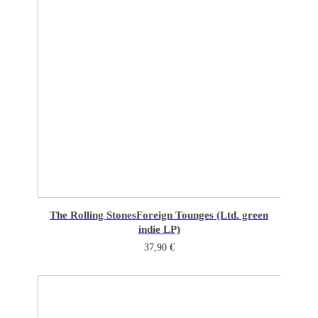
The Rolling Stones
Foreign Tounges (Ltd. green
indie LP)
37,90
€