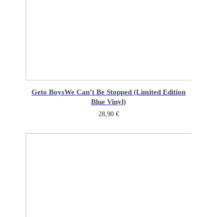
Geto Boys
We Can’t Be Stopped (Limited Edition
Blue Vinyl)
28,90
€