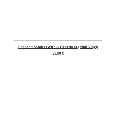
Pharoah Sanders
With A Heartbeat (Pink Vinyl)
29,90
€