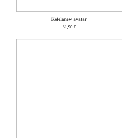
Kelela
new avatar
31,90
€