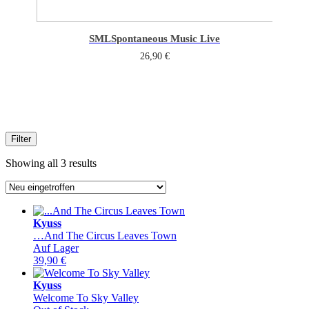
SML
Spontaneous Music Live
26,90
€
Filter
Sorted
Showing all 3 results
by
latest
Kyuss
…And The Circus Leaves Town
Auf Lager
39,90
€
Kyuss
Welcome To Sky Valley