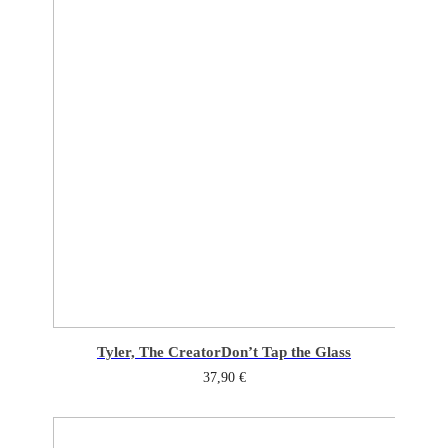
Tyler, The Creator
Don’t Tap the Glass
37,90
€