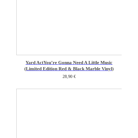
Yard Act
You’re Gonna Need A Little Music
(Limited Edition Red & Black Marble Vinyl)
28,90
€