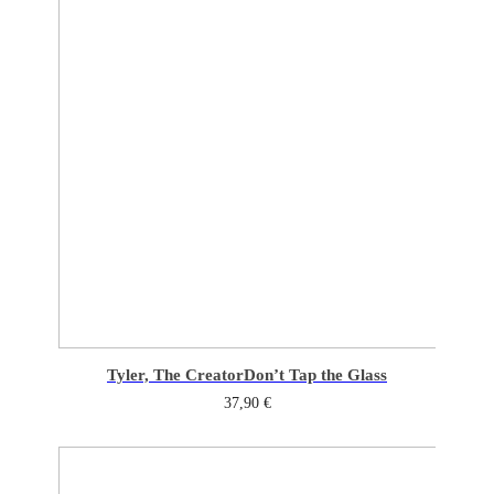
Tyler, The Creator
Don’t Tap the Glass
37,90
€