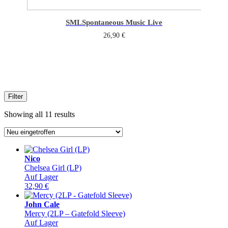
SML
Spontaneous Music Live
26,90
€
Filter
Sorted
Showing all 11 results
by
latest
Nico
Chelsea Girl (LP)
Auf Lager
32,90
€
John Cale
Mercy (2LP – Gatefold Sleeve)
Auf Lager