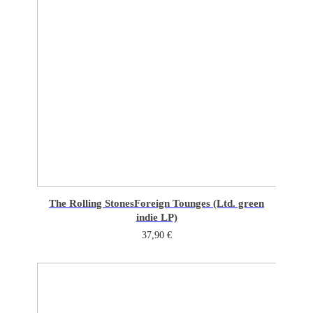
The Rolling Stones
Foreign Tounges (Ltd. green
indie LP)
37,90
€