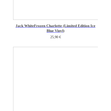
Jack White
Frozen Charlotte (Limited Edition Ice
Blue Vinyl)
25,90
€