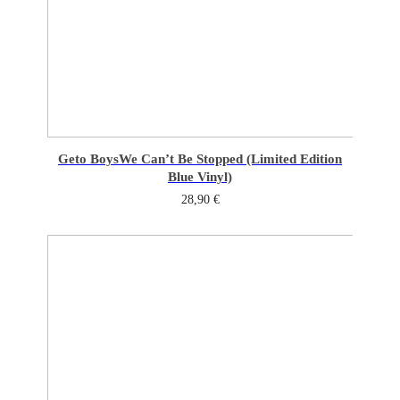
Geto Boys
We Can’t Be Stopped (Limited Edition
Blue Vinyl)
28,90
€