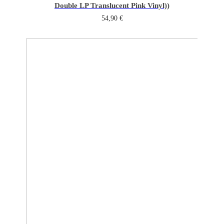
Double LP Translucent Pink Vinyl))
54,90
€