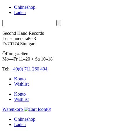
Onlineshop
Laden
Second Hand Records
Leuschnerstraße 3
D-70174 Stuttgart
Öffungszeiten
Mo—Fr 11–20 + Sa 10–18
Tel:
+49(0) 711 260 404
Skip
Konto
to
Wishlist
content
Konto
Wishlist
Warenkorb
(
0
)
Onlineshop
Laden