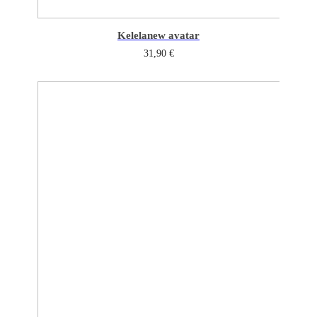
Kelela
new avatar
31,90
€