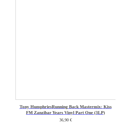
Tony Humphries
Running Back Mastermix: Kiss
FM Zanzibar Years Vinyl Part One (3LP)
36,90
€