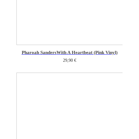
Pharoah Sanders
With A Heartbeat (Pink Vinyl)
29,90
€