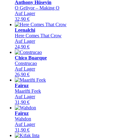
Anthony Hüseyin
O Geliyor – Making O
Auf Lager
32,90
€
Leenalchi
Here Comes That Crow
Auf Lager
24,90
€
Chico Buarque
Construcao
Auf Lager
26,90
€
Fairuz
Maarifti Feek
Auf Lager
31,90
€
Fairuz
Wahdon
Auf Lager
31,90
€