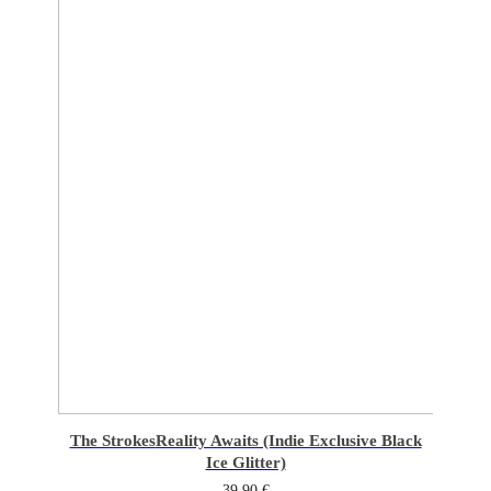
The Strokes
Reality Awaits (Indie Exclusive Black
Ice Glitter)
39,90
€