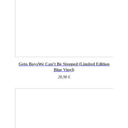
Geto Boys
We Can’t Be Stopped (Limited Edition
Blue Vinyl)
28,90
€