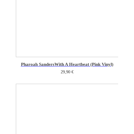
Pharoah Sanders
With A Heartbeat (Pink Vinyl)
29,90
€