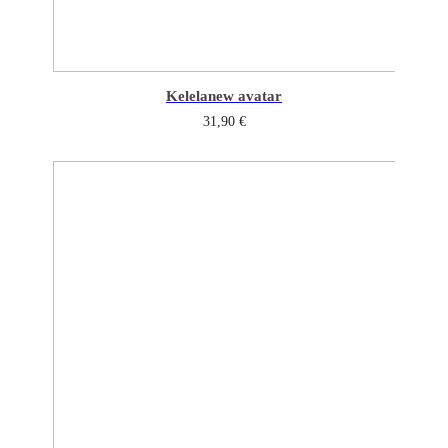
Kelela
new avatar
31,90
€