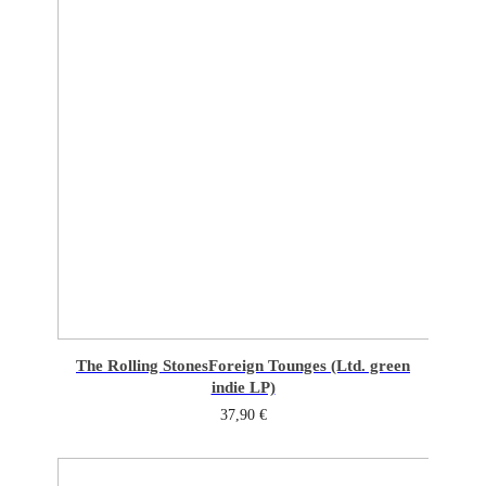
The Rolling Stones
Foreign Tounges (Ltd. green
indie LP)
37,90
€