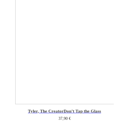
Tyler, The Creator
Don’t Tap the Glass
37,90
€