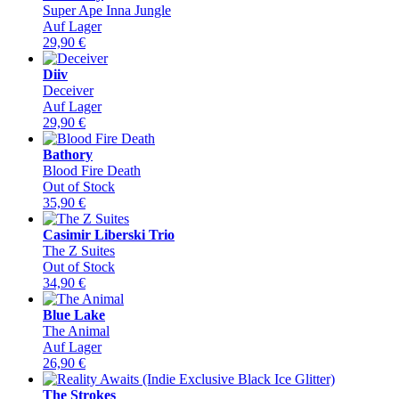
Super Ape Inna Jungle
Auf Lager
29,90
€
Diiv
Deceiver
Auf Lager
29,90
€
Bathory
Blood Fire Death
Out of Stock
35,90
€
Casimir Liberski Trio
The Z Suites
Out of Stock
34,90
€
Blue Lake
The Animal
Auf Lager
26,90
€
The Strokes