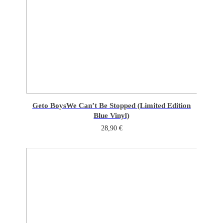
Geto Boys
We Can’t Be Stopped (Limited Edition
Blue Vinyl)
28,90
€