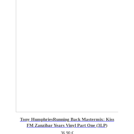
Tony Humphries
Running Back Mastermix: Kiss
FM Zanzibar Years Vinyl Part One (3LP)
36,90
€