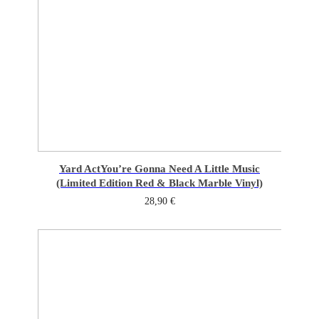
Yard Act
You’re Gonna Need A Little Music
(Limited Edition Red & Black Marble Vinyl)
28,90
€