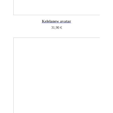
Kelela
new avatar
31,90
€