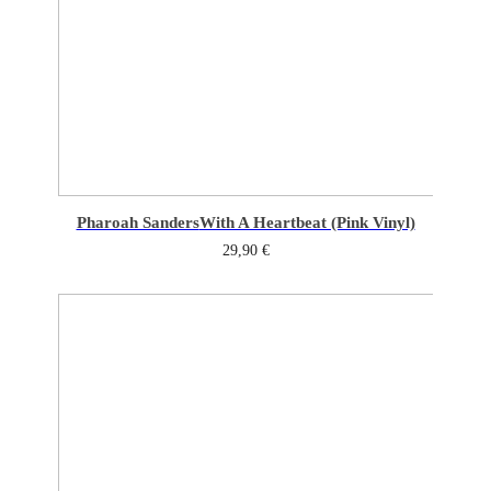
Pharoah Sanders
With A Heartbeat (Pink Vinyl)
29,90
€