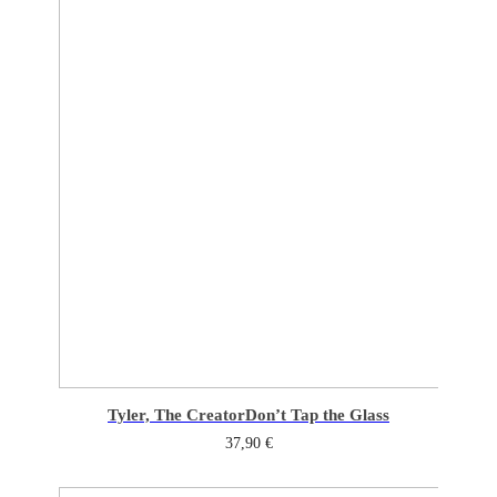
Tyler, The Creator
Don’t Tap the Glass
37,90
€