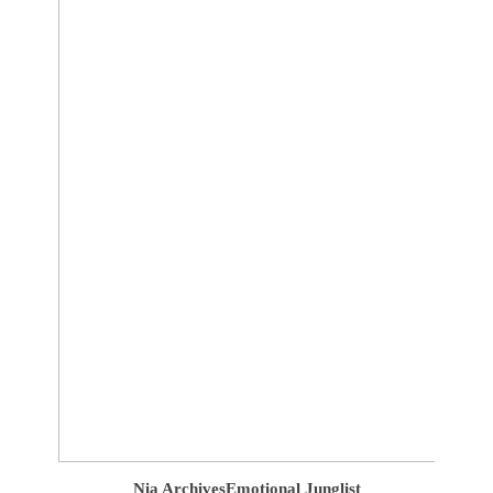
Nia Archives
Emotional Junglist