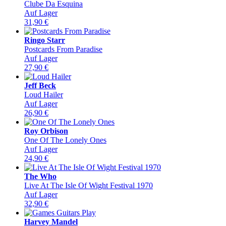
Clube Da Esquina
Auf Lager
31,90
€
Ringo Starr
Postcards From Paradise
Auf Lager
27,90
€
Jeff Beck
Loud Hailer
Auf Lager
26,90
€
Roy Orbison
One Of The Lonely Ones
Auf Lager
24,90
€
The Who
Live At The Isle Of Wight Festival 1970
Auf Lager
32,90
€
Harvey Mandel