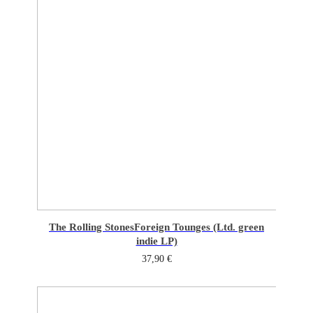
The Rolling Stones
Foreign Tounges (Ltd. green
indie LP)
37,90
€