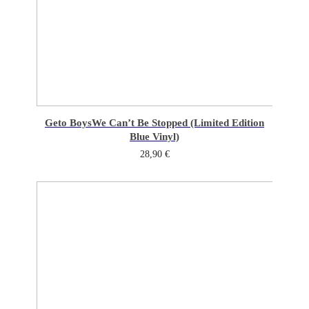
Geto Boys
We Can’t Be Stopped (Limited Edition
Blue Vinyl)
28,90
€