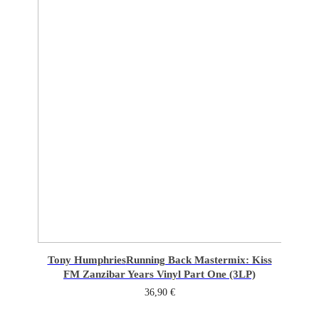
Tony Humphries
Running Back Mastermix: Kiss
FM Zanzibar Years Vinyl Part One (3LP)
36,90
€