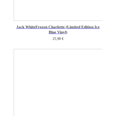
Jack White
Frozen Charlotte (Limited Edition Ice
Blue Vinyl)
25,90
€