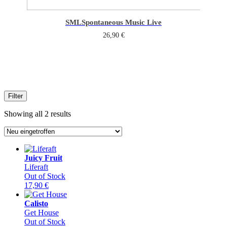
SML
Spontaneous Music Live
26,90
€
Filter
Sorted
Showing all 2 results
by
latest
Juicy Fruit
Liferaft
Out of Stock
17,90
€
Calisto
Get House
Out of Stock