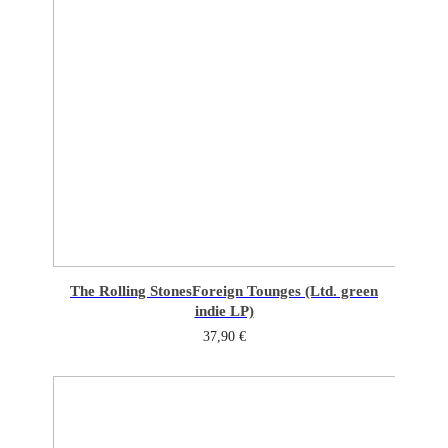
The Rolling Stones
Foreign Tounges (Ltd. green
indie LP)
37,90
€