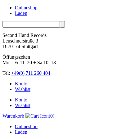
Onlineshop
Laden
Second Hand Records
Leuschnerstraße 3
D-70174 Stuttgart
Öffungszeiten
Mo—Fr 11–20 + Sa 10–18
Tel:
+49(0) 711 260 404
Skip
Konto
to
Wishlist
content
Konto
Wishlist
Warenkorb
(
0
)
Onlineshop
Laden