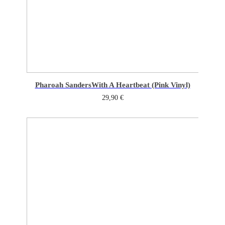
Pharoah Sanders
With A Heartbeat (Pink Vinyl)
29,90
€