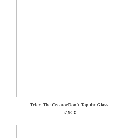
Tyler, The Creator
Don’t Tap the Glass
37,90
€