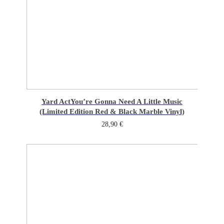
Yard Act
You’re Gonna Need A Little Music
(Limited Edition Red & Black Marble Vinyl)
28,90
€