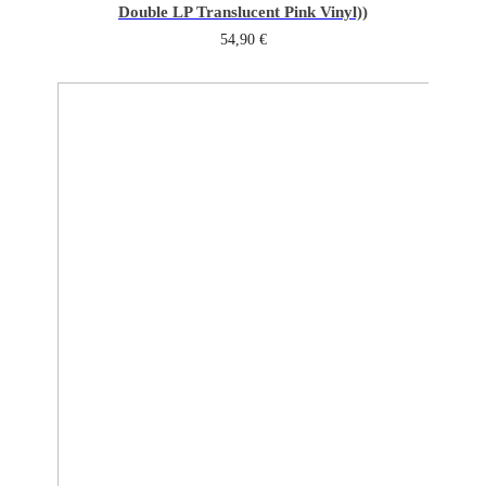
Double LP Translucent Pink Vinyl))
54,90
€