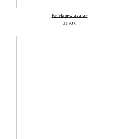
Kelela
new avatar
31,90
€