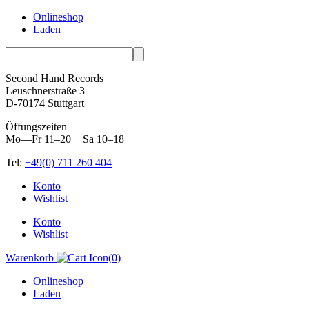
Onlineshop
Laden
Second Hand Records
Leuschnerstraße 3
D-70174 Stuttgart
Öffungszeiten
Mo—Fr 11–20 + Sa 10–18
Tel:
+49(0) 711 260 404
Skip
Konto
to
Wishlist
content
Konto
Wishlist
Warenkorb
(
0
)
Onlineshop
Laden