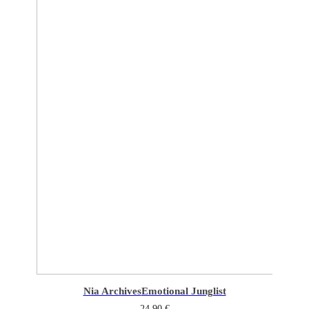
Nia Archives
Emotional Junglist
24,90
€