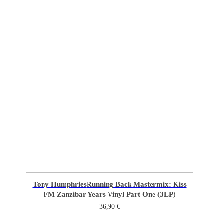
Tony Humphries
Running Back Mastermix: Kiss
FM Zanzibar Years Vinyl Part One (3LP)
36,90
€