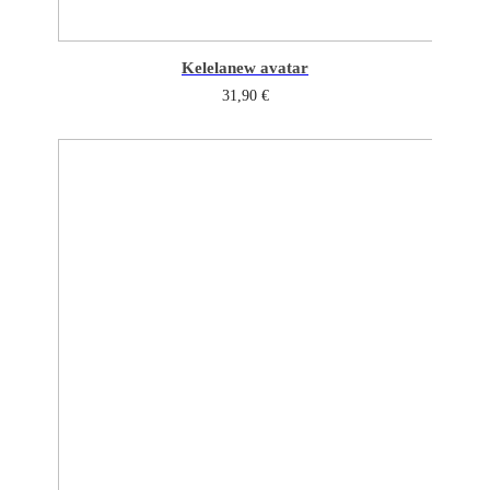
Kelela
new avatar
31,90
€