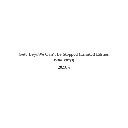
Geto Boys
We Can’t Be Stopped (Limited Edition
Blue Vinyl)
28,90
€