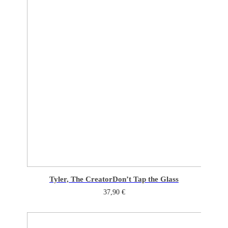
Tyler, The Creator
Don’t Tap the Glass
37,90
€