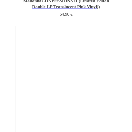
Madonna
CONFESSIONS II (Limited Editon
Double LP Translucent Pink Vinyl))
54,90
€