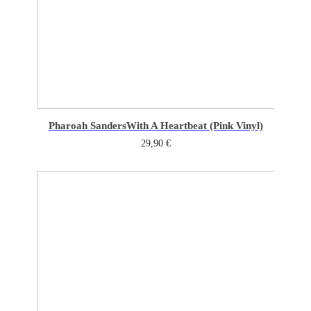
Pharoah Sanders
With A Heartbeat (Pink Vinyl)
29,90
€