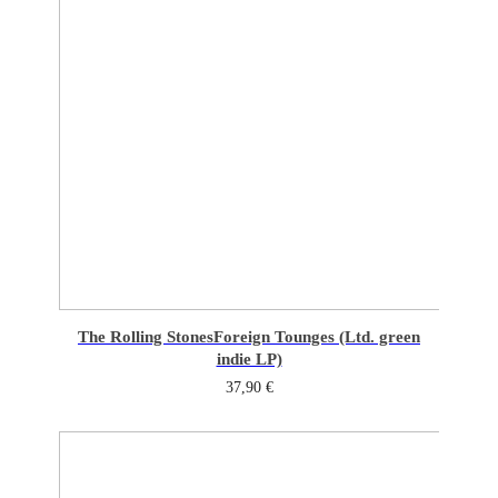
The Rolling Stones
Foreign Tounges (Ltd. green
indie LP)
37,90
€