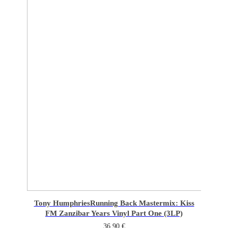
Tony Humphries
Running Back Mastermix: Kiss
FM Zanzibar Years Vinyl Part One (3LP)
36,90
€