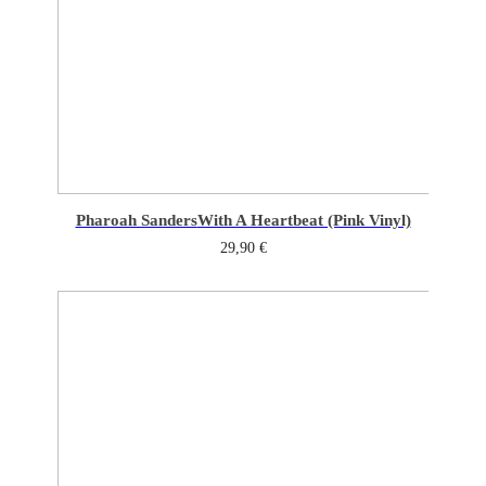
Pharoah Sanders
With A Heartbeat (Pink Vinyl)
29,90
€