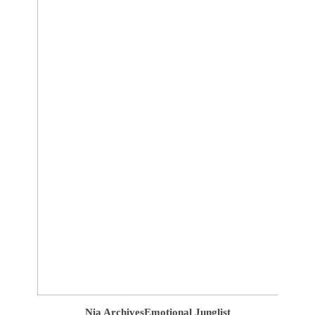
Nia Archives
Emotional Junglist