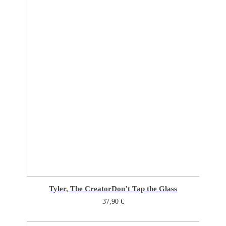
Tyler, The Creator
Don’t Tap the Glass
37,90
€