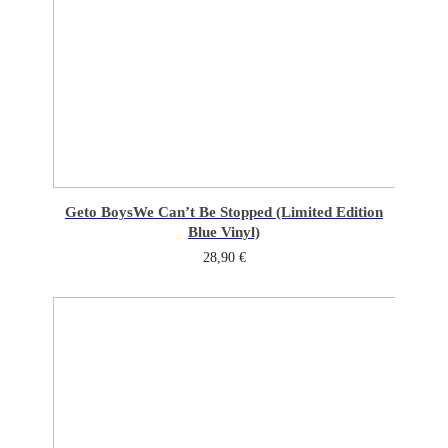
Geto Boys
We Can’t Be Stopped (Limited Edition
Blue Vinyl)
28,90
€