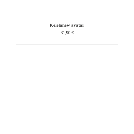
Kelela
new avatar
31,90
€