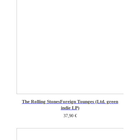
The Rolling Stones
Foreign Tounges (Ltd. green
indie LP)
37,90
€