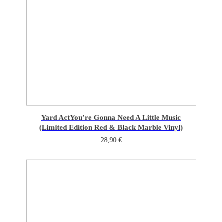
Yard Act
You’re Gonna Need A Little Music
(Limited Edition Red & Black Marble Vinyl)
28,90
€