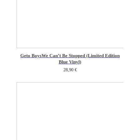
Geto Boys
We Can’t Be Stopped (Limited Edition
Blue Vinyl)
28,90
€