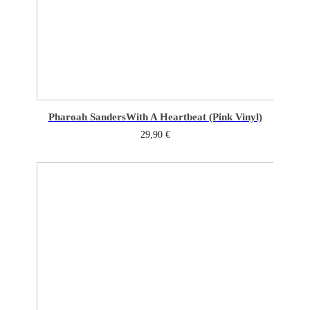
Pharoah Sanders
With A Heartbeat (Pink Vinyl)
29,90
€