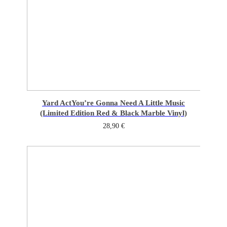
Yard Act
You’re Gonna Need A Little Music
(Limited Edition Red & Black Marble Vinyl)
28,90
€