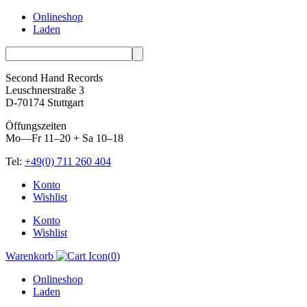
Onlineshop
Laden
Second Hand Records
Leuschnerstraße 3
D-70174 Stuttgart
Öffungszeiten
Mo—Fr 11–20 + Sa 10–18
Tel:
+49(0) 711 260 404
Skip
Konto
to
Wishlist
content
Konto
Wishlist
Warenkorb
(
0
)
Onlineshop
Laden