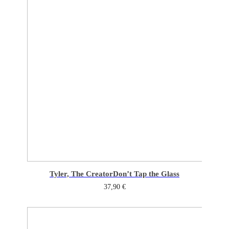
Tyler, The Creator
Don’t Tap the Glass
37,90
€