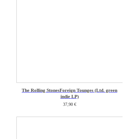
The Rolling Stones
Foreign Tounges (Ltd. green
indie LP)
37,90
€