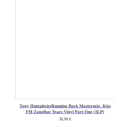
Tony Humphries
Running Back Mastermix: Kiss
FM Zanzibar Years Vinyl Part One (3LP)
36,90
€