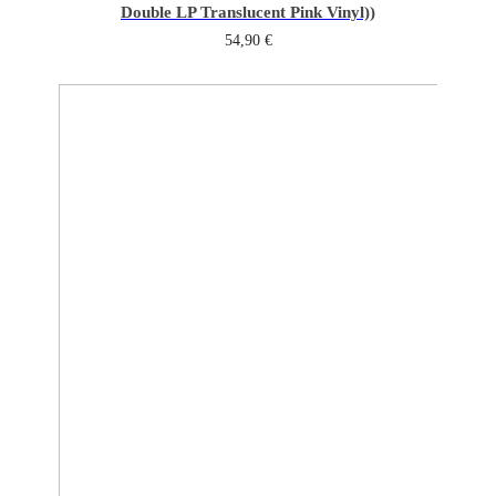
Double LP Translucent Pink Vinyl))
54,90
€