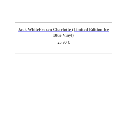
Jack White
Frozen Charlotte (Limited Edition Ice
Blue Vinyl)
25,90
€