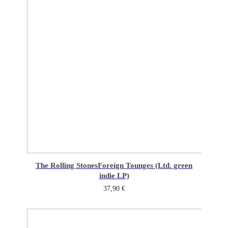
The Rolling Stones
Foreign Tounges (Ltd. green
indie LP)
37,90
€