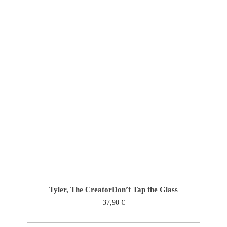
Tyler, The Creator
Don’t Tap the Glass
37,90
€