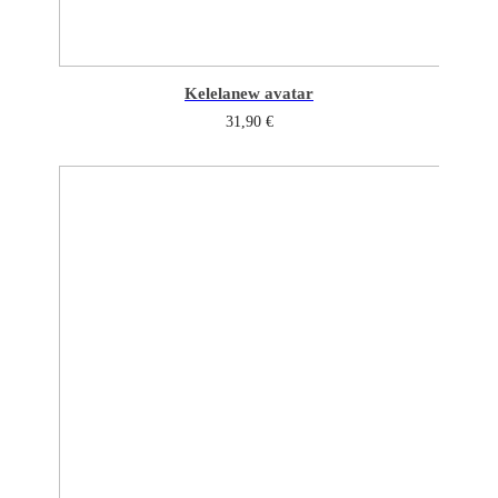
Kelela
new avatar
31,90
€