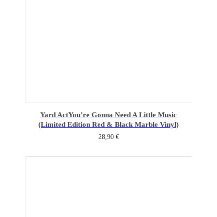
Yard Act
You’re Gonna Need A Little Music
(Limited Edition Red & Black Marble Vinyl)
28,90
€