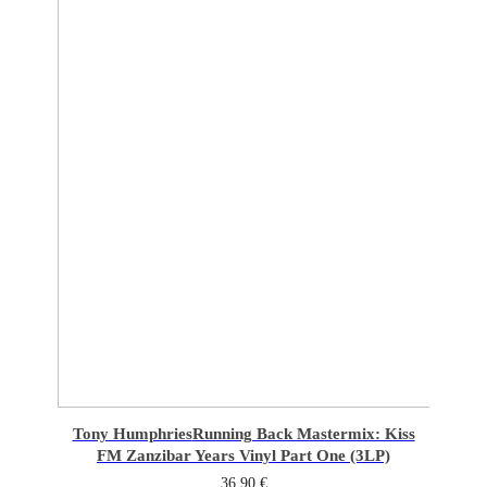
Tony Humphries
Running Back Mastermix: Kiss
FM Zanzibar Years Vinyl Part One (3LP)
36,90
€