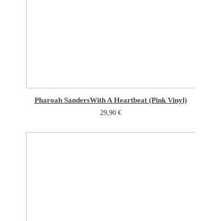
Pharoah Sanders
With A Heartbeat (Pink Vinyl)
29,90
€