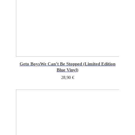
Geto Boys
We Can’t Be Stopped (Limited Edition
Blue Vinyl)
28,90
€