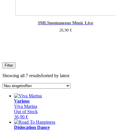
SML
Spontaneous Music Live
26,90
€
Filter
Showing all 7 results
Sorted by latest
Various
Viva Marina
Out of Stock
36,90
€
Dislocation Dance