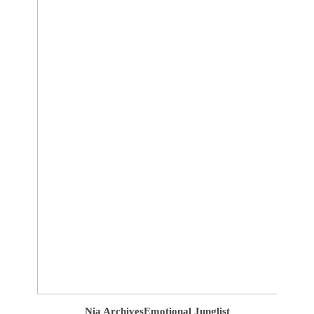
Nia Archives
Emotional Junglist