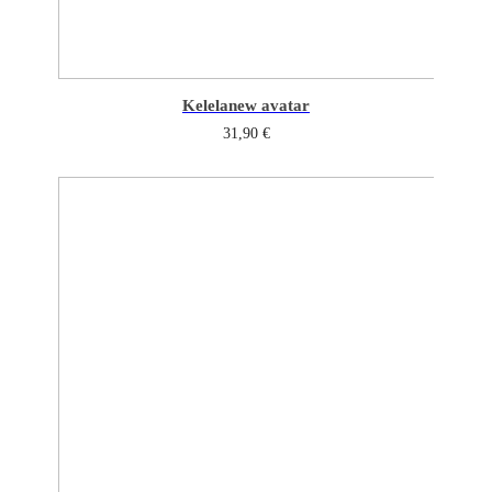
Kelela
new avatar
31,90
€