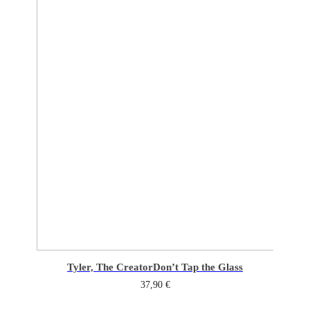
Tyler, The Creator
Don’t Tap the Glass
37,90
€