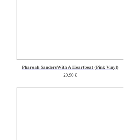
Pharoah Sanders
With A Heartbeat (Pink Vinyl)
29,90
€