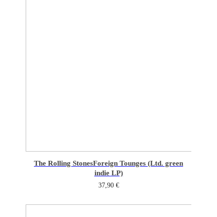
The Rolling Stones
Foreign Tounges (Ltd. green
indie LP)
37,90
€