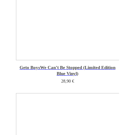
Geto Boys
We Can’t Be Stopped (Limited Edition
Blue Vinyl)
28,90
€