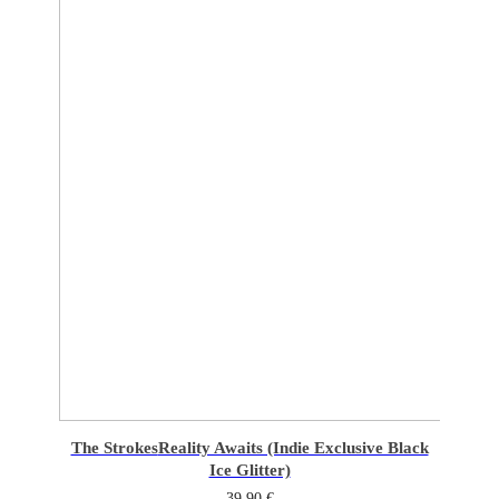
The Strokes
Reality Awaits (Indie Exclusive Black
Ice Glitter)
39,90
€