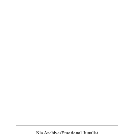
Nia Archives
Emotional Junglist