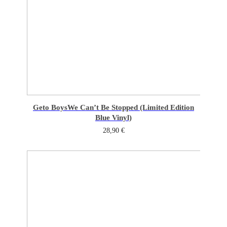
Geto Boys
We Can’t Be Stopped (Limited Edition
Blue Vinyl)
28,90
€