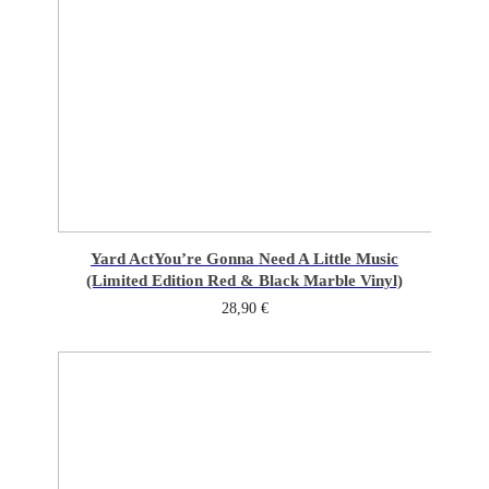
Yard Act
You’re Gonna Need A Little Music
(Limited Edition Red & Black Marble Vinyl)
28,90
€