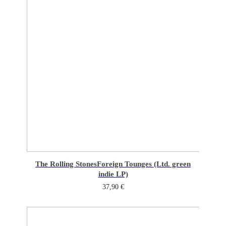
The Rolling Stones
Foreign Tounges (Ltd. green
indie LP)
37,90
€