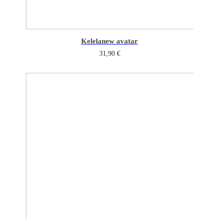
Kelela
new avatar
31,90
€