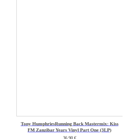
Tony Humphries
Running Back Mastermix: Kiss
FM Zanzibar Years Vinyl Part One (3LP)
36,90
€