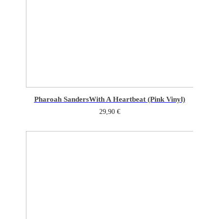
Pharoah Sanders
With A Heartbeat (Pink Vinyl)
29,90
€