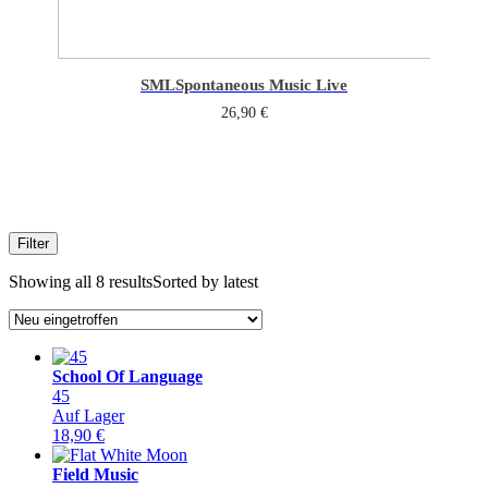
SML
Spontaneous Music Live
26,90
€
Filter
Showing all 8 results
Sorted by latest
School Of Language
45
Auf Lager
18,90
€
Field Music