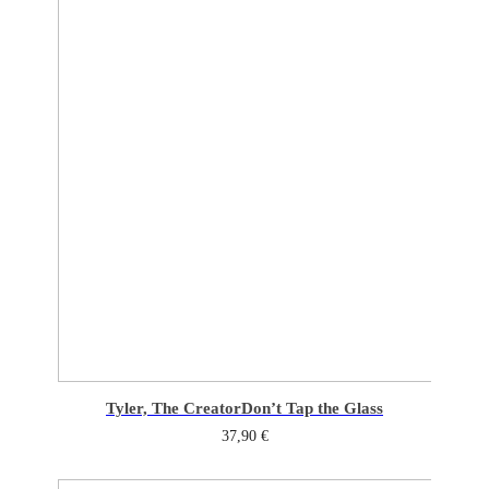
Tyler, The Creator
Don’t Tap the Glass
37,90
€