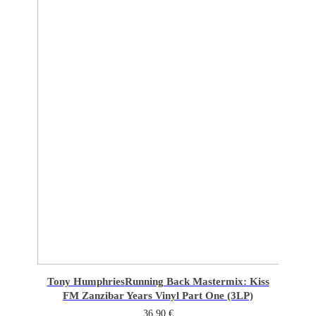
Tony Humphries
Running Back Mastermix: Kiss
FM Zanzibar Years Vinyl Part One (3LP)
36,90
€