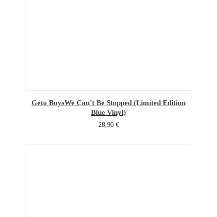
Geto Boys
We Can’t Be Stopped (Limited Edition
Blue Vinyl)
28,90
€