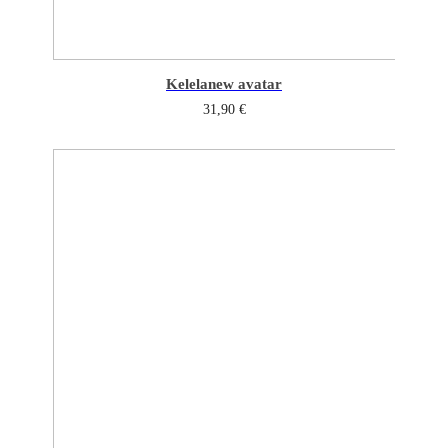
Kelela
new avatar
31,90
€