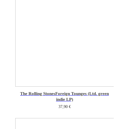
The Rolling Stones
Foreign Tounges (Ltd. green
indie LP)
37,90
€