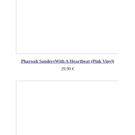
Pharoah Sanders
With A Heartbeat (Pink Vinyl)
29,90
€