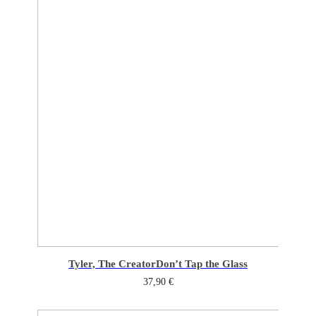
Tyler, The Creator
Don’t Tap the Glass
37,90
€