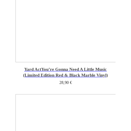
Yard Act
You’re Gonna Need A Little Music
(Limited Edition Red & Black Marble Vinyl)
28,90
€