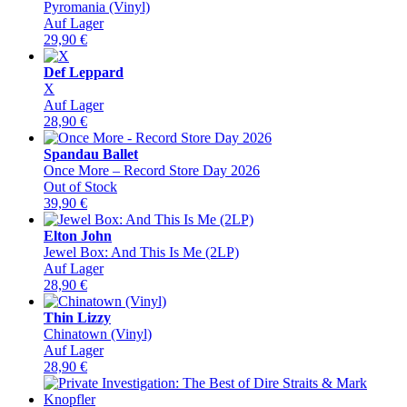
Pyromania (Vinyl)
Auf Lager
29,90
€
Def Leppard
X
Auf Lager
28,90
€
Spandau Ballet
Once More – Record Store Day 2026
Out of Stock
39,90
€
Elton John
Jewel Box: And This Is Me (2LP)
Auf Lager
28,90
€
Thin Lizzy
Chinatown (Vinyl)
Auf Lager
28,90
€