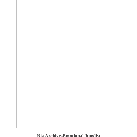
Nia Archives
Emotional Junglist