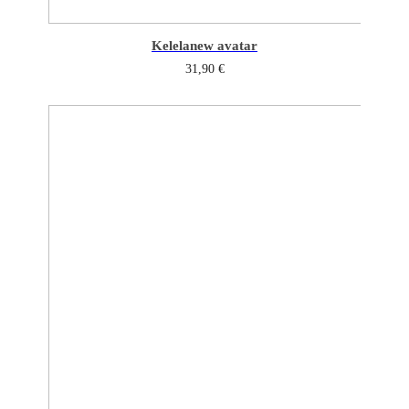
Kelela
new avatar
31,90
€