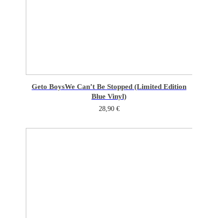
Geto Boys
We Can’t Be Stopped (Limited Edition
Blue Vinyl)
28,90
€