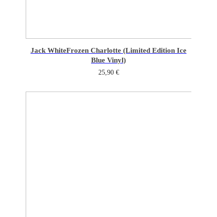
Jack White
Frozen Charlotte (Limited Edition Ice
Blue Vinyl)
25,90
€