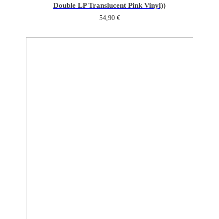
Double LP Translucent Pink Vinyl))
54,90
€