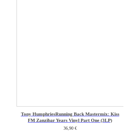
Tony Humphries
Running Back Mastermix: Kiss
FM Zanzibar Years Vinyl Part One (3LP)
36,90
€