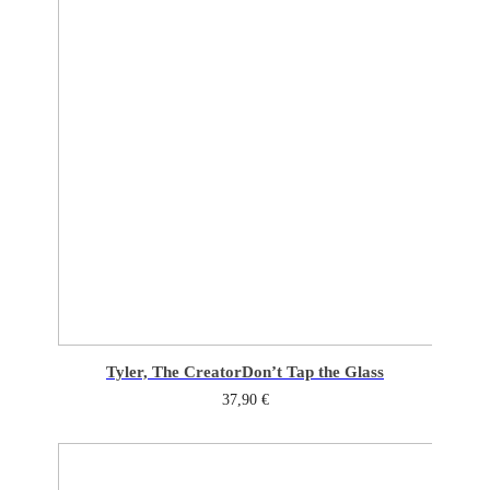
Tyler, The Creator
Don’t Tap the Glass
37,90
€