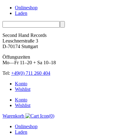
Onlineshop
Laden
Second Hand Records
Leuschnerstraße 3
D-70174 Stuttgart
Öffungszeiten
Mo—Fr 11–20 + Sa 10–18
Tel:
+49(0) 711 260 404
Skip
Konto
to
Wishlist
content
Konto
Wishlist
Warenkorb
(
0
)
Onlineshop
Laden