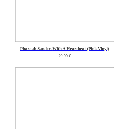
Pharoah Sanders
With A Heartbeat (Pink Vinyl)
29,90
€