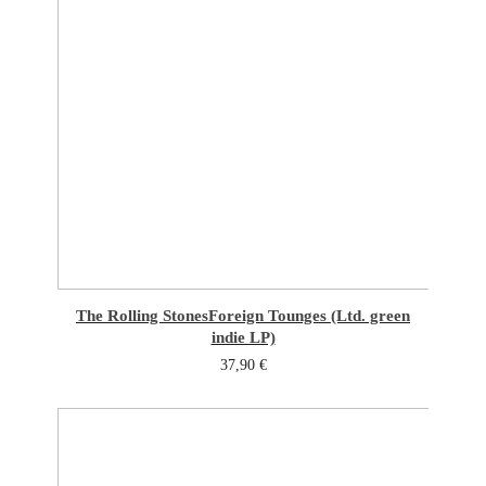
The Rolling Stones
Foreign Tounges (Ltd. green
indie LP)
37,90
€