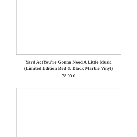
Yard Act
You’re Gonna Need A Little Music
(Limited Edition Red & Black Marble Vinyl)
28,90
€