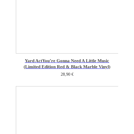
Yard Act
You’re Gonna Need A Little Music
(Limited Edition Red & Black Marble Vinyl)
28,90
€