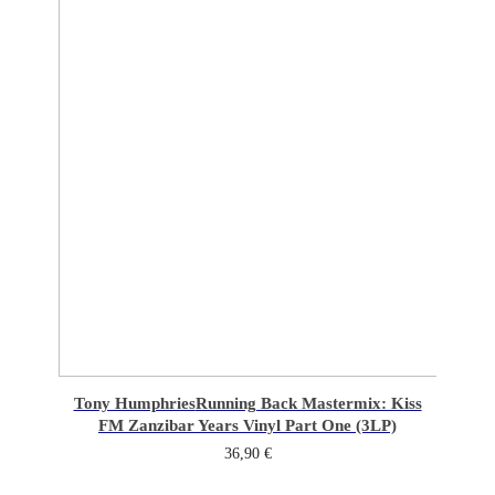
Tony Humphries
Running Back Mastermix: Kiss
FM Zanzibar Years Vinyl Part One (3LP)
36,90
€