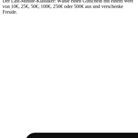
Der Last-Minute-Klassiker: Wähle einen Gutschein mit einem Wert
von 10€, 25€, 50€, 100€, 250€ oder 500€ aus und verschenke
Freude.