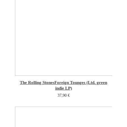
The Rolling Stones
Foreign Tounges (Ltd. green
indie LP)
37,90
€