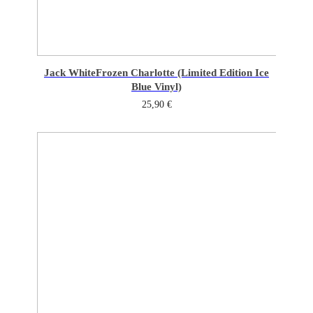
Jack White
Frozen Charlotte (Limited Edition Ice
Blue Vinyl)
25,90
€