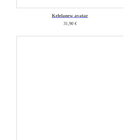
Kelela
new avatar
31,90
€