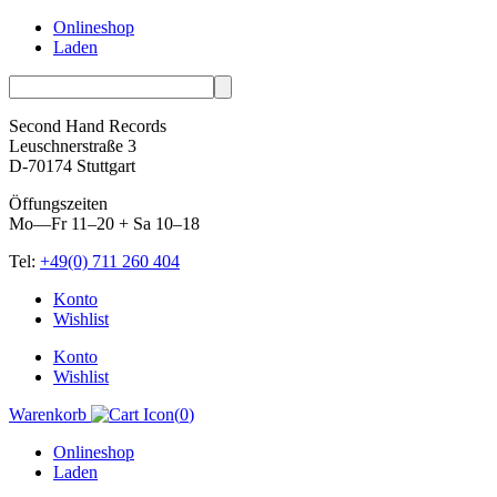
Onlineshop
Laden
Second Hand Records
Leuschnerstraße 3
D-70174 Stuttgart
Öffungszeiten
Mo—Fr 11–20 + Sa 10–18
Tel:
+49(0) 711 260 404
Skip
Konto
to
Wishlist
content
Konto
Wishlist
Warenkorb
(
0
)
Onlineshop
Laden