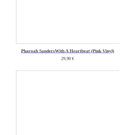
Pharoah Sanders
With A Heartbeat (Pink Vinyl)
29,90
€