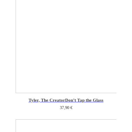
Tyler, The Creator
Don’t Tap the Glass
37,90
€