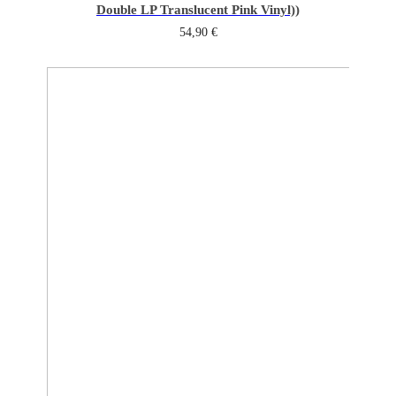
Double LP Translucent Pink Vinyl))
54,90
€