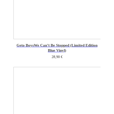
Geto Boys
We Can’t Be Stopped (Limited Edition
Blue Vinyl)
28,90
€