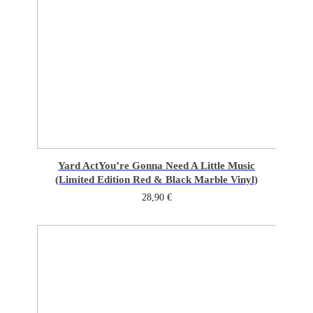
Yard Act
You’re Gonna Need A Little Music
(Limited Edition Red & Black Marble Vinyl)
28,90
€