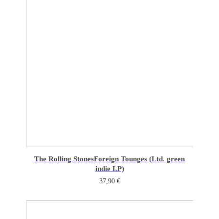
The Rolling Stones
Foreign Tounges (Ltd. green
indie LP)
37,90
€