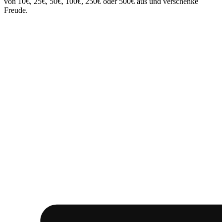
von 10€, 25€, 50€, 100€, 250€ oder 500€ aus und verschenke
Freude.