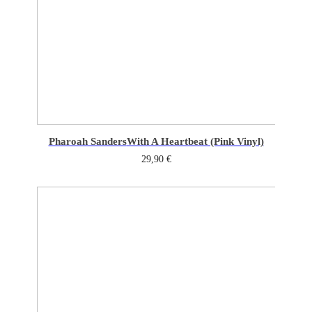
Pharoah Sanders
With A Heartbeat (Pink Vinyl)
29,90
€