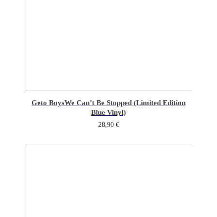
Geto Boys
We Can’t Be Stopped (Limited Edition
Blue Vinyl)
28,90
€