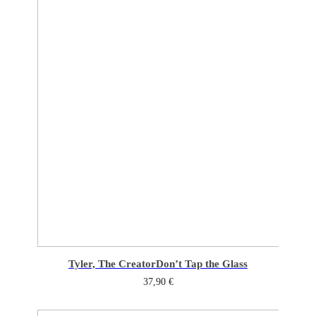
Tyler, The Creator
Don’t Tap the Glass
37,90
€