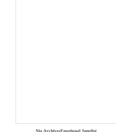
Nia Archives
Emotional Junglist