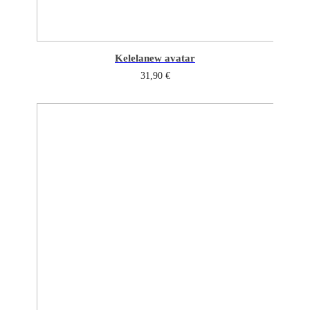
Kelela
new avatar
31,90
€