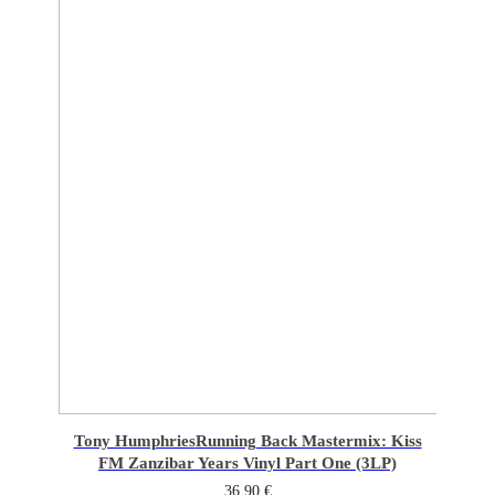
Tony Humphries
Running Back Mastermix: Kiss
FM Zanzibar Years Vinyl Part One (3LP)
36,90
€