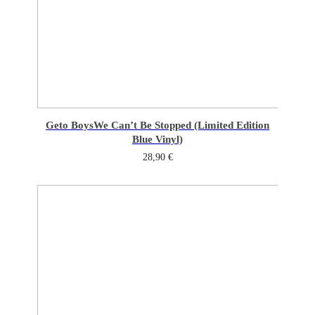
Geto Boys
We Can’t Be Stopped (Limited Edition
Blue Vinyl)
28,90
€