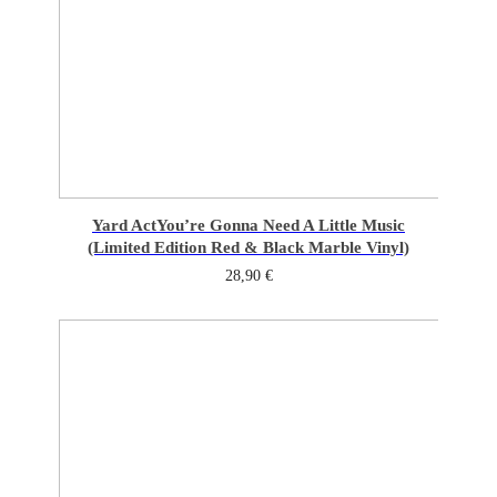
Yard Act
You’re Gonna Need A Little Music
(Limited Edition Red & Black Marble Vinyl)
28,90
€