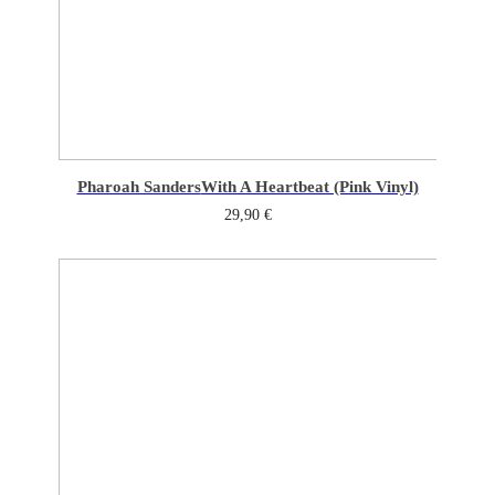
Pharoah Sanders
With A Heartbeat (Pink Vinyl)
29,90
€