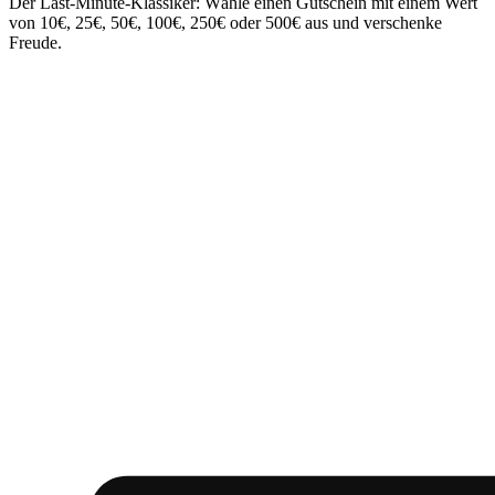
Der Last-Minute-Klassiker: Wähle einen Gutschein mit einem Wert
von 10€, 25€, 50€, 100€, 250€ oder 500€ aus und verschenke
Freude.