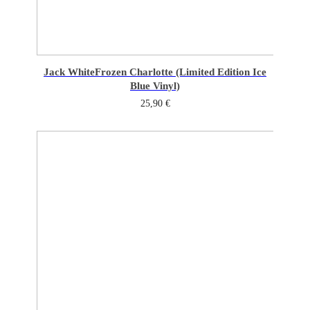
Jack White
Frozen Charlotte (Limited Edition Ice
Blue Vinyl)
25,90
€