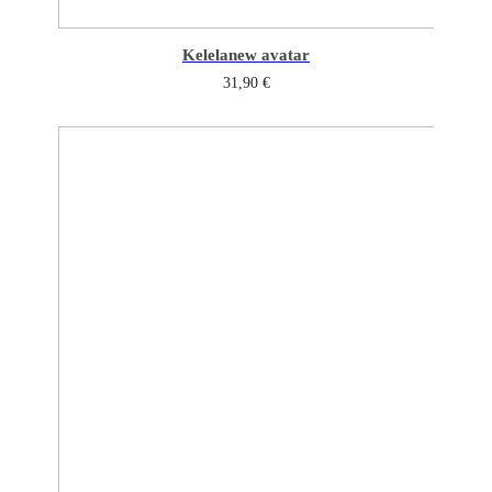
Kelela
new avatar
31,90
€