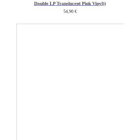
Double LP Translucent Pink Vinyl))
54,90
€