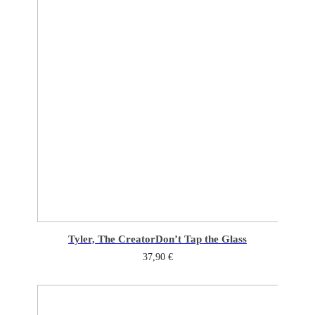
Tyler, The Creator
Don’t Tap the Glass
37,90
€