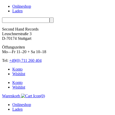
Onlineshop
Laden
Second Hand Records
Leuschnerstraße 3
D-70174 Stuttgart
Öffungszeiten
Mo—Fr 11–20 + Sa 10–18
Tel:
+49(0) 711 260 404
Skip
Konto
to
Wishlist
content
Konto
Wishlist
Warenkorb
(
0
)
Onlineshop
Laden