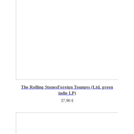
The Rolling Stones
Foreign Tounges (Ltd. green
indie LP)
37,90
€