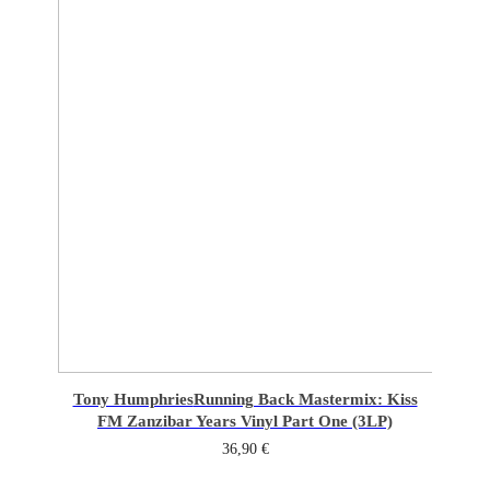
Tony Humphries
Running Back Mastermix: Kiss
FM Zanzibar Years Vinyl Part One (3LP)
36,90
€