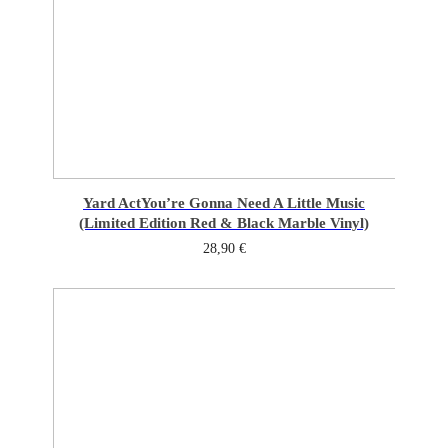
Yard Act
You’re Gonna Need A Little Music
(Limited Edition Red & Black Marble Vinyl)
28,90
€