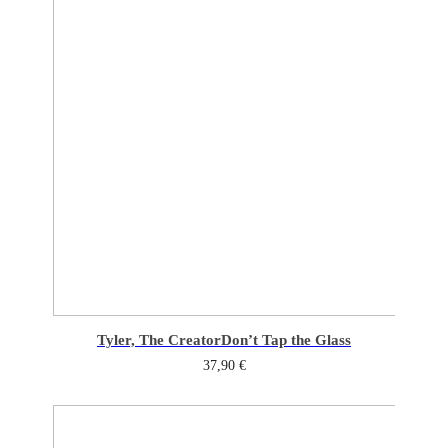
Tyler, The Creator
Don’t Tap the Glass
37,90
€