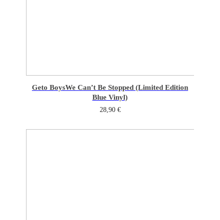
Geto Boys
We Can’t Be Stopped (Limited Edition
Blue Vinyl)
28,90
€