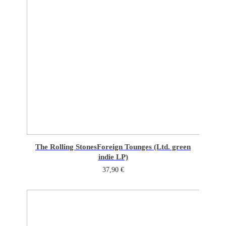
The Rolling Stones
Foreign Tounges (Ltd. green
indie LP)
37,90
€