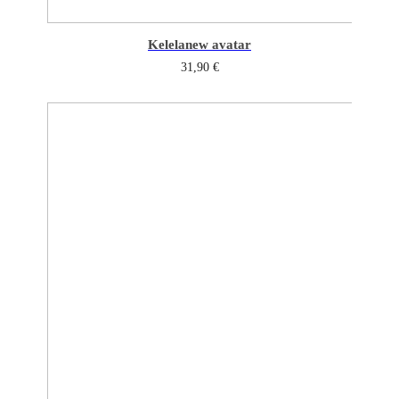
Kelela
new avatar
31,90
€