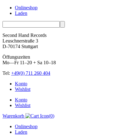
Onlineshop
Laden
Second Hand Records
Leuschnerstraße 3
D-70174 Stuttgart
Öffungszeiten
Mo—Fr 11–20 + Sa 10–18
Tel:
+49(0) 711 260 404
Skip
Konto
to
Wishlist
content
Konto
Wishlist
Warenkorb
(
0
)
Onlineshop
Laden