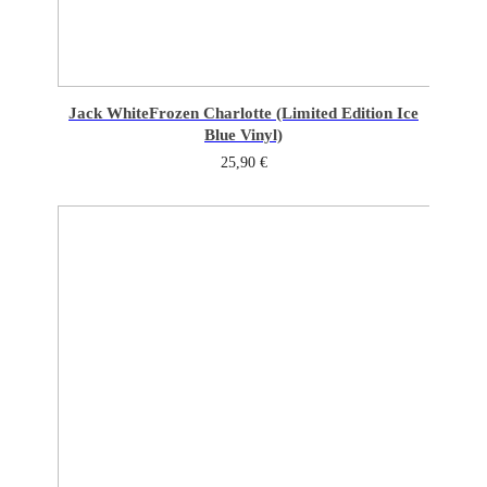
Jack White
Frozen Charlotte (Limited Edition Ice
Blue Vinyl)
25,90
€