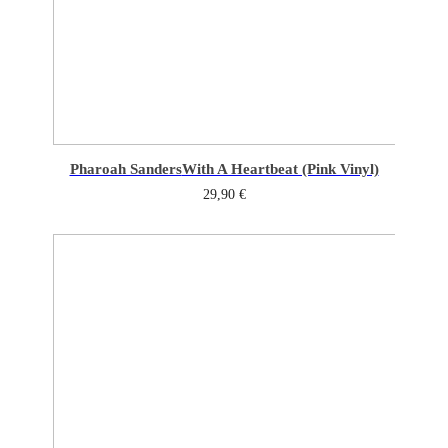
Pharoah Sanders
With A Heartbeat (Pink Vinyl)
29,90
€