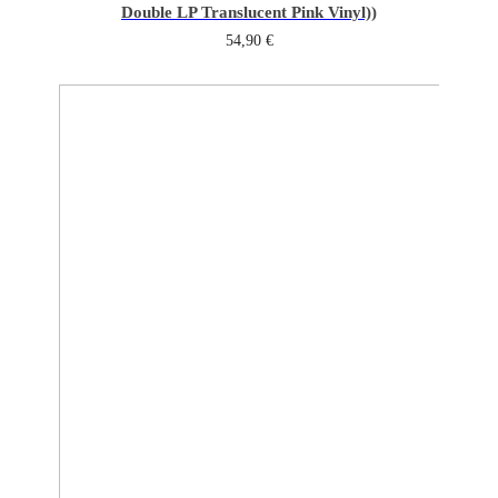
Double LP Translucent Pink Vinyl))
54,90
€