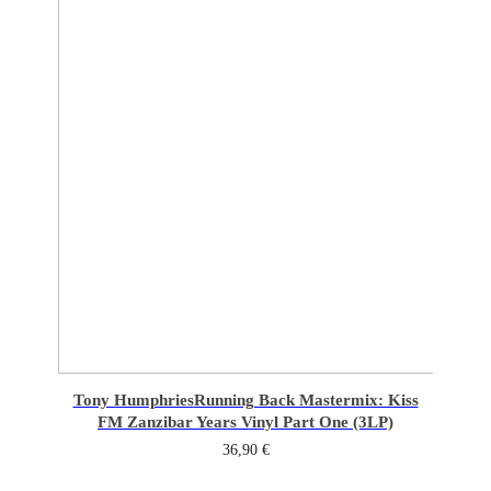
Tony Humphries
Running Back Mastermix: Kiss
FM Zanzibar Years Vinyl Part One (3LP)
36,90
€