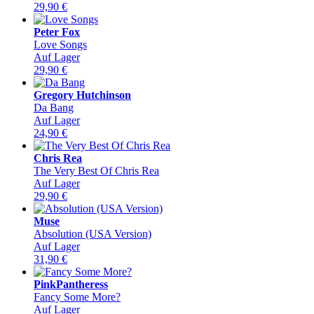
29,90
€
Peter Fox
Love Songs
Auf Lager
29,90
€
Gregory Hutchinson
Da Bang
Auf Lager
24,90
€
Chris Rea
The Very Best Of Chris Rea
Auf Lager
29,90
€
Muse
Absolution (USA Version)
Auf Lager
31,90
€
PinkPantheress
Fancy Some More?
Auf Lager