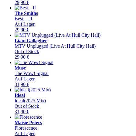
29,90
€
The Smiths
Best… II
Auf Lager
29,90
€
Liam Gallagher
MTV Unplugged (Live At Hull City Hall)
Out of Stock
29,90
€
Muse
The Wow! Signal
Auf Lager
31,90
€
Ideal
Ideal(2025 Mix)
Out of Stock
31,90
€
Maisie Peters
Florescence
Auf Lager