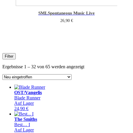
SML
Spontaneous Music Live
26,90
€
Filter
Sorted
Ergebnisse 1 – 32 von 65 werden angezeigt
by
latest
OST/Vangelis
Blade Runner
Auf Lager
24,90
€
The Smiths
Best… I
Auf Lager