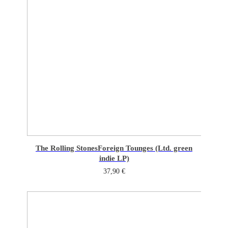
The Rolling Stones
Foreign Tounges (Ltd. green
indie LP)
37,90
€