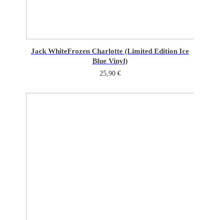
Jack White
Frozen Charlotte (Limited Edition Ice
Blue Vinyl)
25,90
€