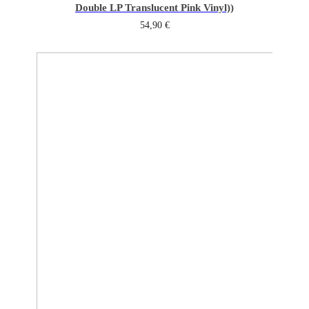
Double LP Translucent Pink Vinyl))
54,90
€