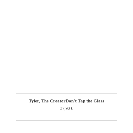
Tyler, The Creator
Don’t Tap the Glass
37,90
€