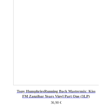
Tony Humphries
Running Back Mastermix: Kiss
FM Zanzibar Years Vinyl Part One (3LP)
36,90
€