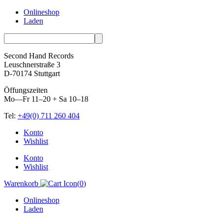
Onlineshop
Laden
Second Hand Records
Leuschnerstraße 3
D-70174 Stuttgart
Öffungszeiten
Mo—Fr 11–20 + Sa 10–18
Tel:
+49(0) 711 260 404
Skip
Konto
to
Wishlist
content
Konto
Wishlist
Warenkorb
(
0
)
Onlineshop
Laden