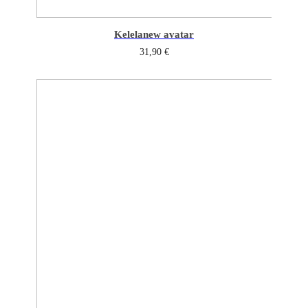
Kelela
new avatar
31,90
€