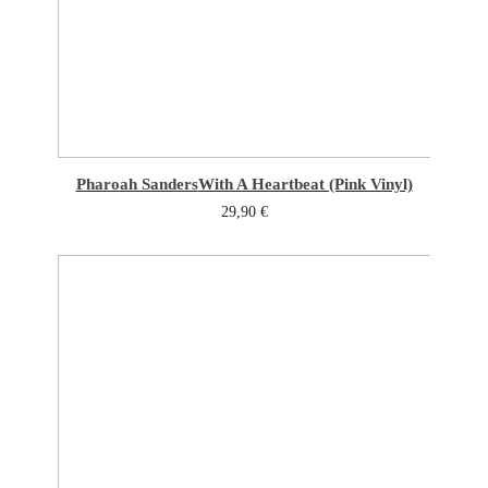
Pharoah Sanders
With A Heartbeat (Pink Vinyl)
29,90
€