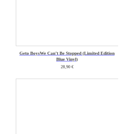
Geto Boys
We Can’t Be Stopped (Limited Edition
Blue Vinyl)
28,90
€