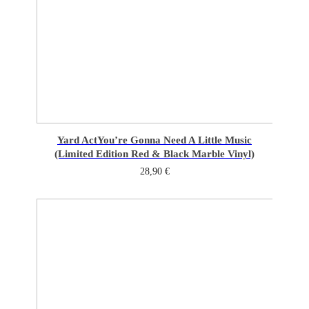
Yard Act
You’re Gonna Need A Little Music
(Limited Edition Red & Black Marble Vinyl)
28,90
€