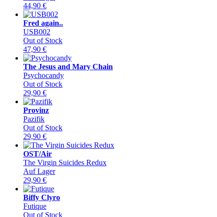
44,90
€
Fred again..
USB002
Out of Stock
47,90
€
The Jesus and Mary Chain
Psychocandy
Out of Stock
29,90
€
Provinz
Pazifik
Out of Stock
29,90
€
OST/Air
The Virgin Suicides Redux
Auf Lager
29,90
€
Biffy Clyro
Futique
Out of Stock