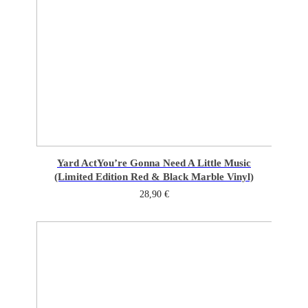
Yard Act
You’re Gonna Need A Little Music
(Limited Edition Red & Black Marble Vinyl)
28,90
€