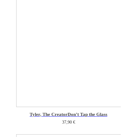
Tyler, The Creator
Don’t Tap the Glass
37,90
€