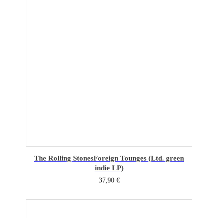
The Rolling Stones
Foreign Tounges (Ltd. green
indie LP)
37,90
€