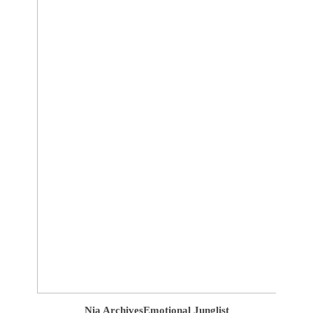
Nia Archives
Emotional Junglist