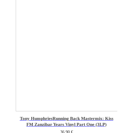
Tony Humphries
Running Back Mastermix: Kiss
FM Zanzibar Years Vinyl Part One (3LP)
36,90
€