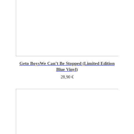
Geto Boys
We Can’t Be Stopped (Limited Edition
Blue Vinyl)
28,90
€