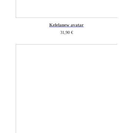
Kelela
new avatar
31,90
€