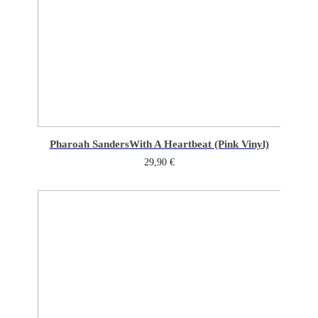
Pharoah Sanders
With A Heartbeat (Pink Vinyl)
29,90
€