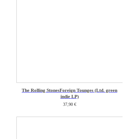
The Rolling Stones
Foreign Tounges (Ltd. green
indie LP)
37,90
€