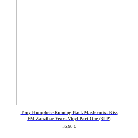
Tony Humphries
Running Back Mastermix: Kiss
FM Zanzibar Years Vinyl Part One (3LP)
36,90
€