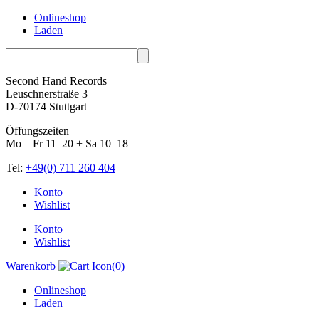
Onlineshop
Laden
Second Hand Records
Leuschnerstraße 3
D-70174 Stuttgart
Öffungszeiten
Mo—Fr 11–20 + Sa 10–18
Tel:
+49(0) 711 260 404
Skip
Konto
to
Wishlist
content
Konto
Wishlist
Warenkorb
(
0
)
Onlineshop
Laden