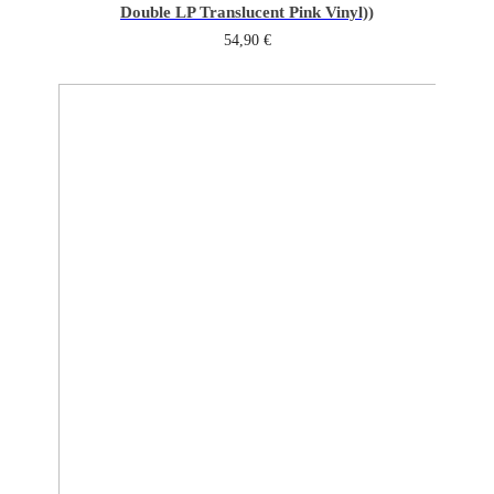
Double LP Translucent Pink Vinyl))
54,90
€