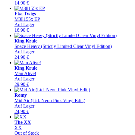
14,90
€
Fka Twigs
M3ll155x EP
Auf Lager
16,90
€
King Krule
Space Heavy (Strictly Limited Clear Vinyl Edition)
Auf Lager
24,90
€
King Krule
Man Alive!
Auf Lager
29,90
€
Romy
Mid Air (Ltd. Neon Pink Vinyl Edit.)
Auf Lager
24,90
€
The XX
XX
Out of Stock