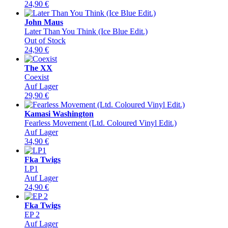
24,90
€
John Maus
Later Than You Think (Ice Blue Edit.)
Out of Stock
24,90
€
The XX
Coexist
Auf Lager
29,90
€
Kamasi Washington
Fearless Movement (Ltd. Coloured Vinyl Edit.)
Auf Lager
34,90
€
Fka Twigs
LP1
Auf Lager
24,90
€
Fka Twigs
EP 2
Auf Lager