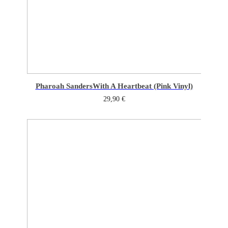
Pharoah Sanders
With A Heartbeat (Pink Vinyl)
29,90
€