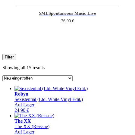
SML
Spontaneous Music Live
26,90
€
Filter
Sorted
Showing all 15 results
by
latest
Robyn
Sexistential (Ltd. White Vinyl Edit.)
Auf Lager
24,90
€
The XX
The XX (Reissue)
Auf Lager