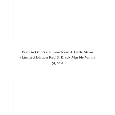
Yard Act
You’re Gonna Need A Little Music
(Limited Edition Red & Black Marble Vinyl)
28,90
€