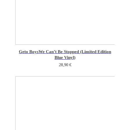
Geto Boys
We Can’t Be Stopped (Limited Edition
Blue Vinyl)
28,90
€