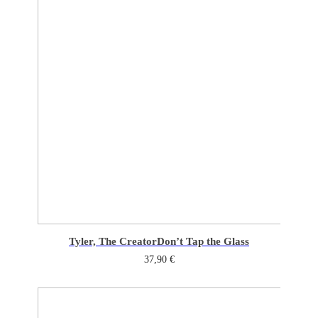
Tyler, The Creator
Don’t Tap the Glass
37,90
€