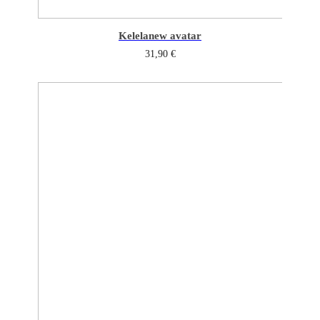
Kelela
new avatar
31,90
€