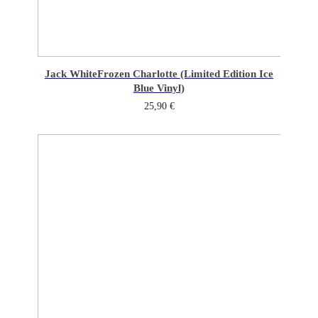
Jack White
Frozen Charlotte (Limited Edition Ice
Blue Vinyl)
25,90
€