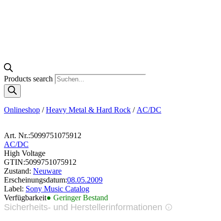
Products search
Onlineshop
/
Heavy Metal & Hard Rock
/
AC/DC
Art. Nr.:
5099751075912
AC/DC
High Voltage
GTIN:
5099751075912
Zustand:
Neuware
Erscheinungsdatum:
08.05.2009
Label:
Sony Music Catalog
Verfügbarkeit
● Geringer Bestand
Sicherheits- und Herstellerinformationen
Bilder zur Produktsicherheit