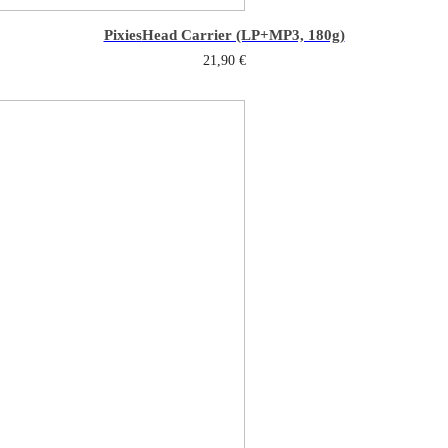
Pixies
Head Carrier (LP+MP3, 180g)
21,90
€