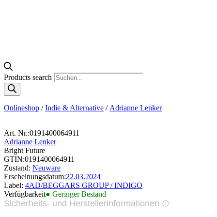
Products search
Onlineshop
/
Indie & Alternative
/
Adrianne Lenker
Art. Nr.:
0191400064911
Adrianne Lenker
Bright Future
GTIN:
0191400064911
Zustand:
Neuware
Erscheinungsdatum:
22.03.2024
Label:
4AD/BEGGARS GROUP / INDIGO
Verfügbarkeit
● Geringer Bestand
Sicherheits- und Herstellerinformationen
Bilder zur Produktsicherheit