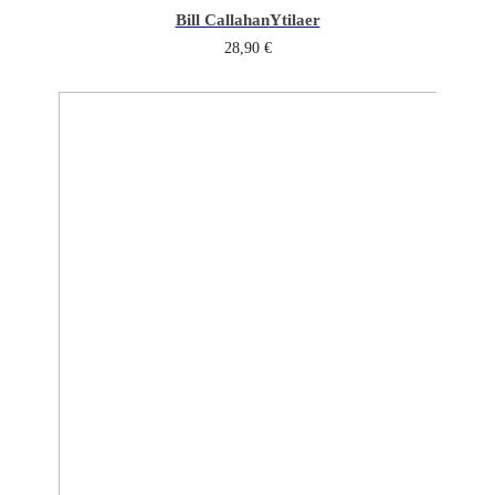
Bill Callahan
Ytilaer
28,90
€