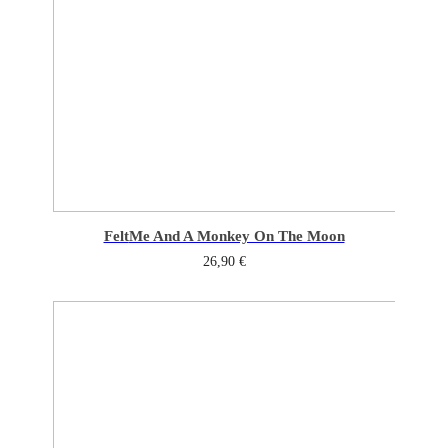
Felt
Me And A Monkey On The Moon
26,90
€