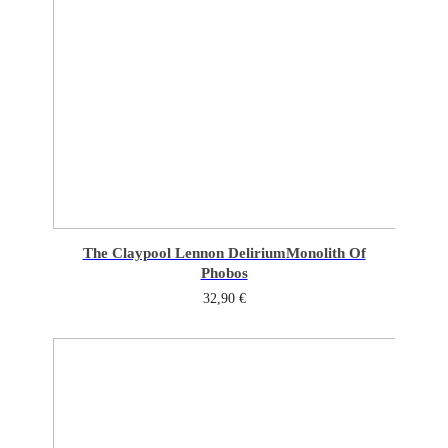
The Claypool Lennon Delirium
Monolith Of
Phobos
32,90
€