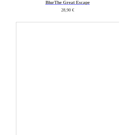
Blur
The Great Escape
28,90
€