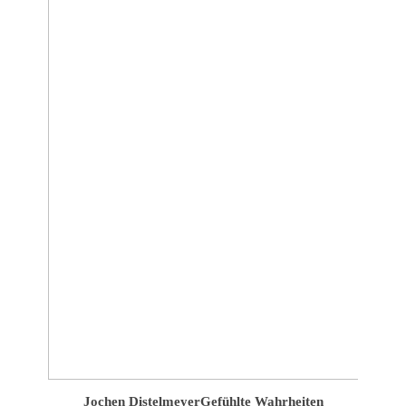
Jochen Distelmeyer
Gefühlte Wahrheiten