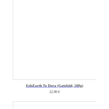
Eels
Earth To Dora (Gatefold, 180g)
22,90
€