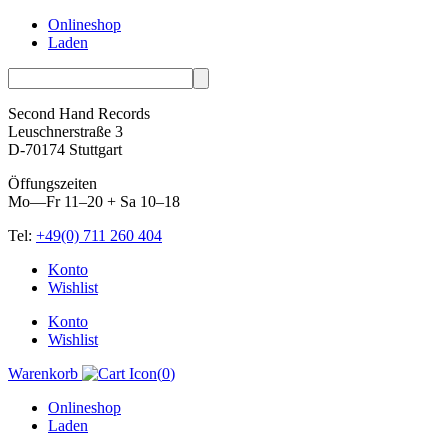
Onlineshop
Laden
Second Hand Records
Leuschnerstraße 3
D-70174 Stuttgart
Öffungszeiten
Mo—Fr 11–20 + Sa 10–18
Tel:
+49(0) 711 260 404
Skip
Konto
to
Wishlist
content
Konto
Wishlist
Warenkorb
(
0
)
Onlineshop
Laden