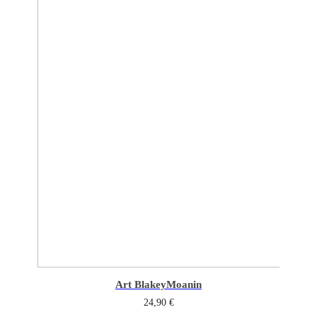
Art Blakey
Moanin
24,90
€