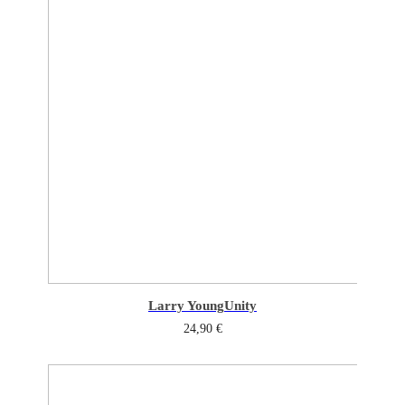
Larry Young
Unity
24,90
€