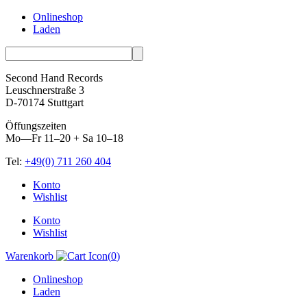
Onlineshop
Laden
Second Hand Records
Leuschnerstraße 3
D-70174 Stuttgart
Öffungszeiten
Mo—Fr 11–20 + Sa 10–18
Tel:
+49(0) 711 260 404
Skip
Konto
to
Wishlist
content
Konto
Wishlist
Warenkorb
(
0
)
Onlineshop
Laden