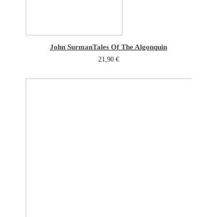
John Surman
Tales Of The Algonquin
21,90
€