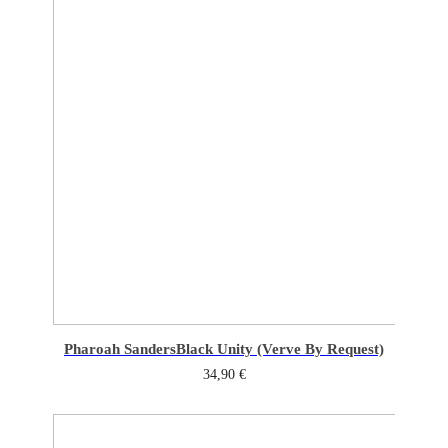
Pharoah Sanders
Black Unity (Verve By Request)
34,90
€