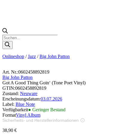
Products
search
Onlineshop
/
Jazz
/
Big John Patton
Art. Nr.:
0602458892819
Big John Patton
Got A Good Thing Goin‘ (Tone Poet Vinyl)
GTIN:
0602458892819
Zustand:
Neuware
Erscheinungsdatum:
03.07.2026
Label:
Blue Note
Verfügbarkeit
● Geringer Bestand
Format
Vinyl Album
Sicherheits- und Herstellerinformationen
Bilder zur Produktsicherheit
38,90
€