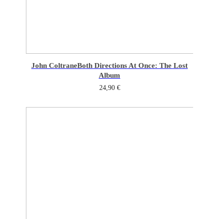
John Coltrane
Both Directions At Once: The Lost
Album
24,90
€