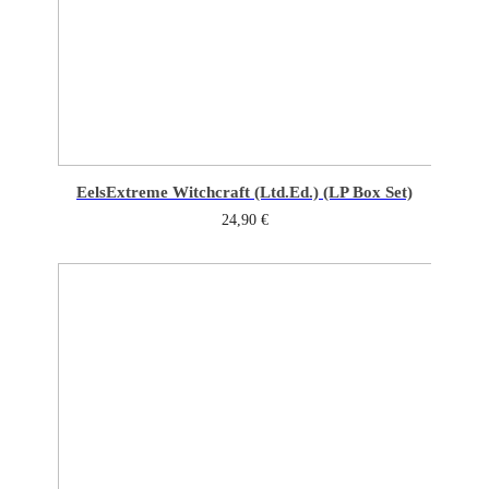
Eels
Extreme Witchcraft (Ltd.Ed.) (LP Box Set)
24,90
€