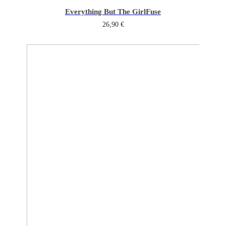
Everything But The Girl
Fuse
26,90
€