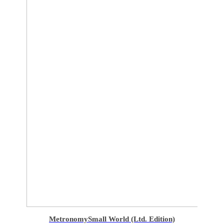
Metronomy
Small World (Ltd. Edition)