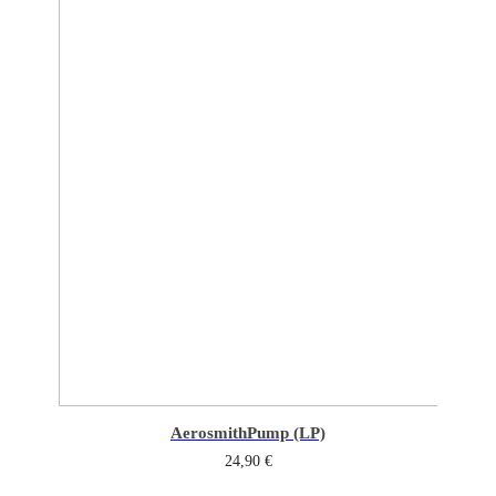
Aerosmith
Pump (LP)
24,90
€