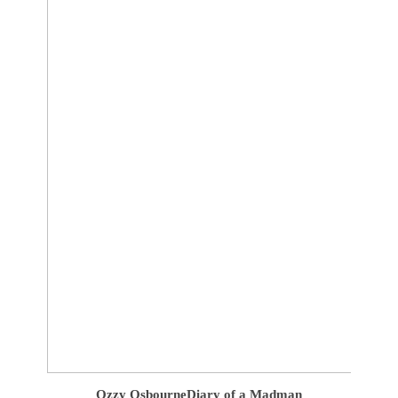
Ozzy Osbourne
Diary of a Madman