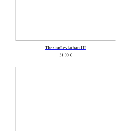
Therion
Leviathan III
31,90
€