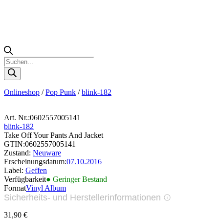
Products
search
Onlineshop
/
Pop Punk
/
blink-182
Art. Nr.:
0602557005141
blink-182
Take Off Your Pants And Jacket
GTIN:
0602557005141
Zustand:
Neuware
Erscheinungsdatum:
07.10.2016
Label:
Geffen
Verfügbarkeit
● Geringer Bestand
Format
Vinyl Album
Sicherheits- und Herstellerinformationen
Bilder zur Produktsicherheit
31,90
€