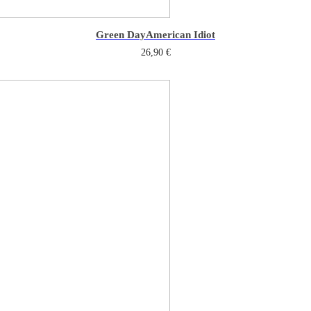
Green Day
American Idiot
26,90
€