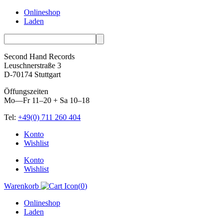
Onlineshop
Laden
Second Hand Records
Leuschnerstraße 3
D-70174 Stuttgart
Öffungszeiten
Mo—Fr 11–20 + Sa 10–18
Tel:
+49(0) 711 260 404
Skip
Konto
to
Wishlist
content
Konto
Wishlist
Warenkorb
(
0
)
Onlineshop
Laden