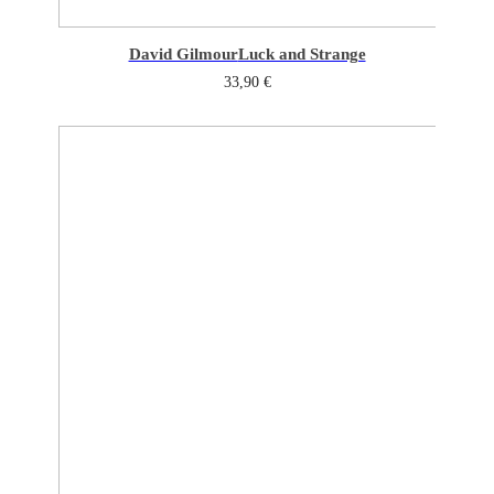
David Gilmour
Luck and Strange
33,90
€