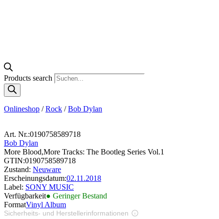
Products search
Onlineshop
/
Rock
/
Bob Dylan
Art. Nr.:
0190758589718
Bob Dylan
More Blood,More Tracks: The Bootleg Series Vol.1
GTIN:
0190758589718
Zustand:
Neuware
Erscheinungsdatum:
02.11.2018
Label:
SONY MUSIC
Verfügbarkeit
● Geringer Bestand
Format
Vinyl Album
Sicherheits- und Herstellerinformationen