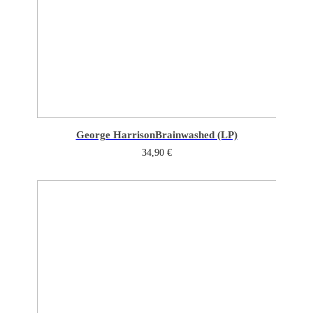
George Harrison
Brainwashed (LP)
34,90
€