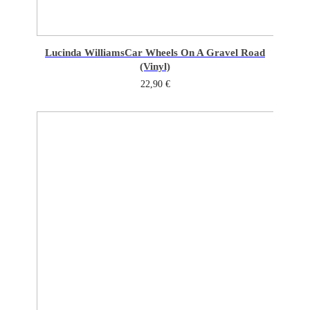
Lucinda Williams
Car Wheels On A Gravel Road
(Vinyl)
22,90
€