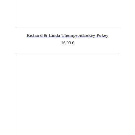
Richard & Linda Thompson
Hokey Pokey
16,90
€