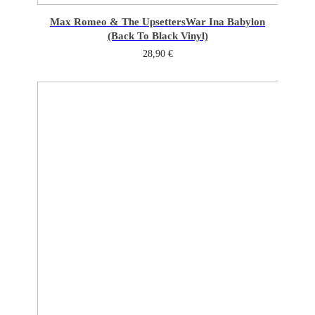
Max Romeo & The Upsetters
War Ina Babylon
(Back To Black Vinyl)
28,90
€