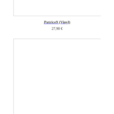
Patrice
9 (Vinyl)
27,90
€