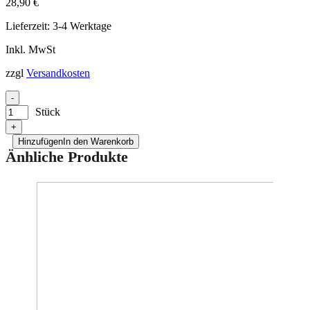
28,90
€
Lieferzeit:
3-4 Werktage
Inkl. MwSt
zzgl
Versandkosten
-
Stück
+
Hinzufügen
In den Warenkorb
Änhliche Produkte