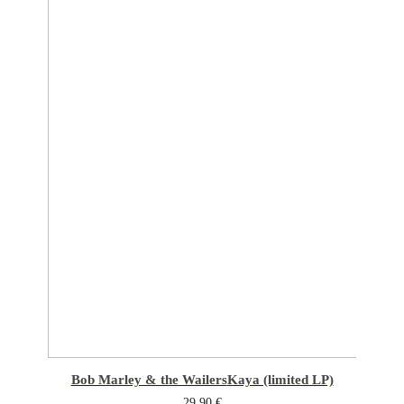
Bob Marley & the Wailers
Kaya (limited LP)
29,90
€