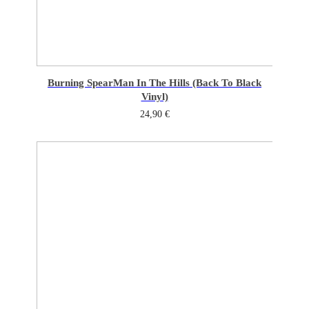
Burning Spear
Man In The Hills (Back To Black
Vinyl)
24,90
€