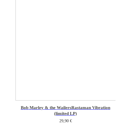
Bob Marley & the Wailers
Rastaman Vibration
(limited LP)
29,90
€