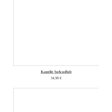
Kapelle So&so
Bob
34,90
€