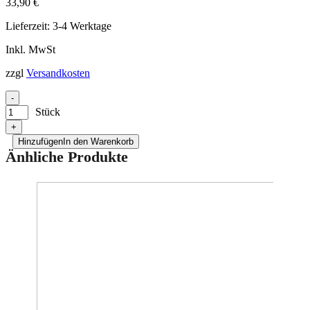
33,90
€
Lieferzeit:
3-4 Werktage
Inkl. MwSt
zzgl
Versandkosten
-
Stück
+
Hinzufügen
In den Warenkorb
Änhliche Produkte