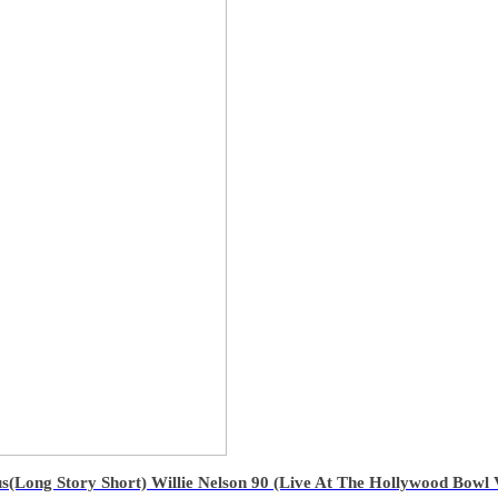
us
(Long Story Short) Willie Nelson 90 (Live At The Hollywood Bowl V