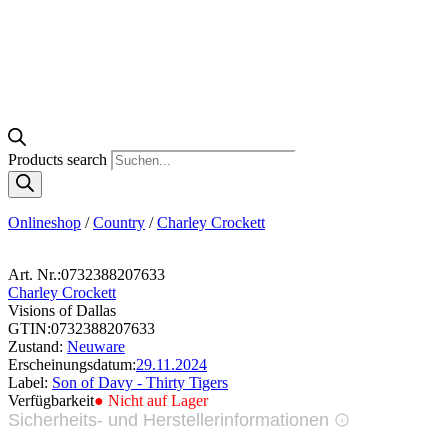
Products search
Onlineshop
/
Country
/
Charley Crockett
Art. Nr.:
0732388207633
Charley Crockett
Visions of Dallas
GTIN:
0732388207633
Zustand:
Neuware
Erscheinungsdatum:
29.11.2024
Label:
Son of Davy - Thirty Tigers
Verfügbarkeit
● Nicht auf Lager
Sicherheits- und Herstellerinformationen
Bilder zur Produktsicherheit