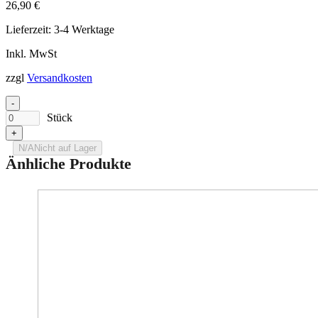
26,90
€
Lieferzeit:
3-4 Werktage
Inkl. MwSt
zzgl
Versandkosten
-
Stück
+
N/A
Nicht auf Lager
Änhliche Produkte